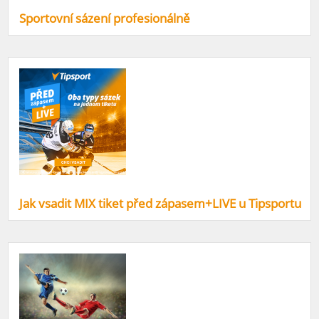
Sportovní sázení profesionálně
Jak vsadit MIX tiket před zápasem+LIVE u Tipsportu