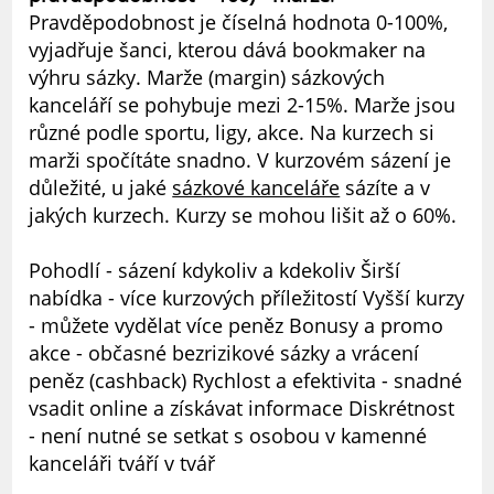
Pravděpodobnost je číselná hodnota 0-100%,
vyjadřuje šanci, kterou dává bookmaker na
výhru sázky. Marže (margin) sázkových
kanceláří se pohybuje mezi 2-15%. Marže jsou
různé podle sportu, ligy, akce. Na kurzech si
marži spočítáte snadno. V kurzovém sázení je
důležité, u jaké
sázkové kanceláře
sázíte a v
jakých kurzech. Kurzy se mohou lišit až o 60%.
Pohodlí - sázení kdykoliv a kdekoliv Širší
nabídka - více kurzových příležitostí Vyšší kurzy
- můžete vydělat více peněz Bonusy a promo
akce - občasné bezrizikové sázky a vrácení
peněz (cashback) Rychlost a efektivita - snadné
vsadit online a získávat informace Diskrétnost
- není nutné se setkat s osobou v kamenné
kanceláři tváří v tvář