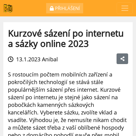
PŘIHLÁŠENÍ
Kurzové sázení po internetu
a sázky online 2023
13.1.2023
Anibal
S rostoucím počtem mobilních zařízení a
pokročilých technologií se stává stále
populárnějším sázení přes internet.
Kurzové
sázení po internetu je stejné jako sázení na
pobočkách kamenných sázkových
kancelářích.
Vyberete sázku, zvolíte vklad a
vsadíte. Výhodou je, že nemusíte nikam chodit
a můžete sázet třeba z vaší oblíbené hospody
nebo z domácího pohodlí gauče přes mobil,