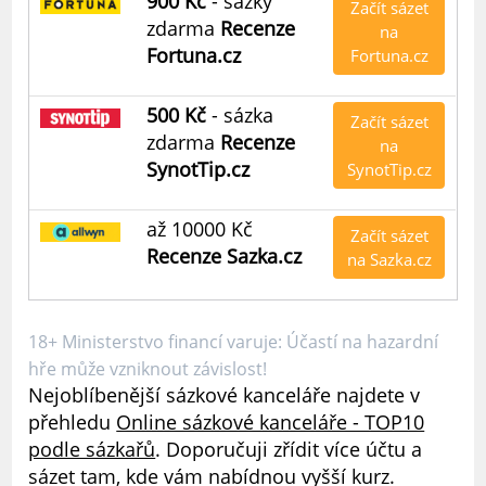
900 Kč
- sázky
Začít sázet
zdarma
Recenze
na
Fortuna.cz
Fortuna.cz
500 Kč
- sázka
Začít sázet
zdarma
Recenze
na
SynotTip.cz
SynotTip.cz
až 10000 Kč
Začít sázet
Recenze Sazka.cz
na Sazka.cz
18+ Ministerstvo financí varuje: Účastí na hazardní
hře může vzniknout závislost!
Nejoblíbenější sázkové kanceláře najdete v
přehledu
Online sázkové kanceláře - TOP10
podle sázkařů
. Doporučuji zřídit více účtu a
sázet tam, kde vám nabídnou vyšší kurz.