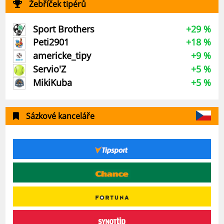
Žebříček tipérů
Sport Brothers
+29 %
Peti2901
+18 %
americke_tipy
+9 %
Servio'Z
+5 %
MikiKuba
+5 %
Sázkové kanceláře