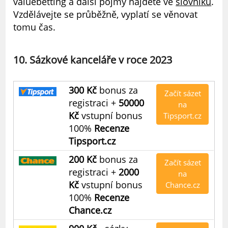
valuebetting a další pojmy najdete ve
slovníku
.
Vzdělávejte se průběžně, vyplatí se věnovat
tomu čas.
10. Sázkové kanceláře v roce 2023
300 Kč
bonus za
Začít sázet
registraci +
50000
na
Kč
vstupní bonus
Tipsport.cz
100%
Recenze
Tipsport.cz
200 Kč
bonus za
Začít sázet
registraci +
2000
na
Kč
vstupní bonus
Chance.cz
100%
Recenze
Chance.cz