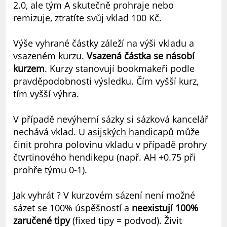
2.0, ale tým A skutečně prohraje nebo
remizuje, ztratíte svůj vklad 100 Kč.
Výše vyhrané částky záleží na výši vkladu a
vsazeném kurzu.
Vsazená částka se násobí
kurzem
. Kurzy stanovují bookmakeři podle
pravděpodobnosti výsledku. Čím vyšší kurz,
tím vyšší výhra.
V případě nevýherní sázky si sázková kancelář
nechává vklad. U
asijských handicapů
může
činit prohra polovinu vkladu v případě prohry
čtvrtinového hendikepu (např. AH +0.75 při
prohře týmu 0-1).
Jak vyhrát ? V kurzovém sázení není možné
sázet se 100% úspěšností a
neexistují 100%
zaručené tipy
(fixed tipy = podvod). Živit