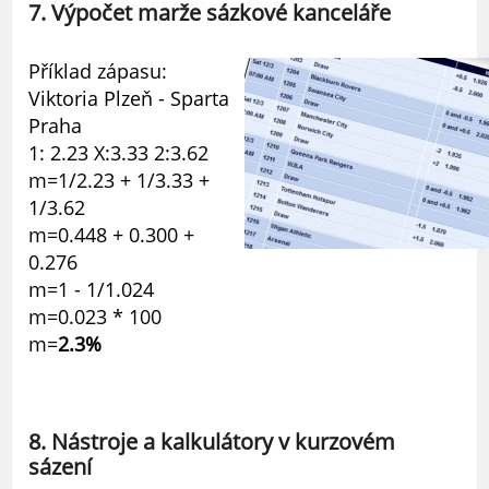
7. Výpočet marže sázkové kanceláře
Příklad zápasu:
Viktoria Plzeň - Sparta
Praha
1: 2.23 X:3.33 2:3.62
m=1/2.23 + 1/3.33 +
1/3.62
m=0.448 + 0.300 +
0.276
m=1 - 1/1.024
m=0.023 * 100
m=
2.3%
8. Nástroje a kalkulátory v kurzovém
sázení