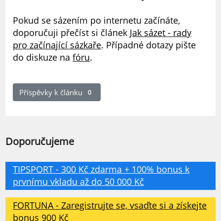
Pokud se sázením po internetu začínáte,
doporučuji přečíst si článek
Jak sázet - rady
pro začínající sázkaře
. Případné dotazy pište
do diskuze na
fóru
.
Příspěvky k článku
0
Doporučujeme
TIPSPORT - 300 Kč zdarma + 100% bonus k
prvnímu vkladu až do 50 000 Kč
FORTUNA - Zaregistrujte se, vsaďte si a získejte
bonus 900 Kč