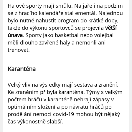
Halové sporty mají smůlu. Na jaře i na podzim
se z hracího kalendáře stal ementál. Najednou
bylo nutné nahustit program do krátké doby,
takže do výkonu sportovců se projevila
větší
únava
. Sporty jako basketbal nebo volejbal
měli dlouho zavřené haly a nemohli ani
trénovat.
Karanténa
Velký vliv na výsledky mají sestava a zranění.
Ke zraněním přibyla karanténa. Týmy s velkým
počtem hráčů v karanténě nehrají zápasy v
optimálním složení a po návratu hráčů po
prodělání nemoci covid-19 mohou být nějaký
čas výkonostně slabší.