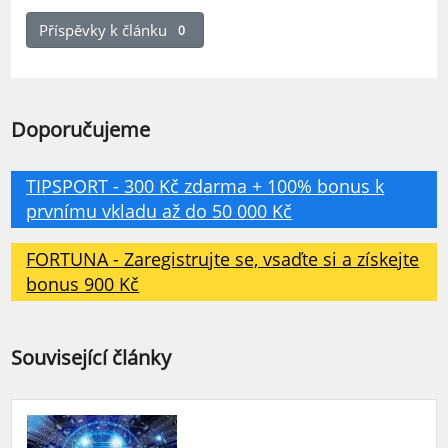
Příspěvky k článku
0
Doporučujeme
TIPSPORT - 300 Kč zdarma + 100% bonus k
prvnímu vkladu až do 50 000 Kč
FORTUNA - Zaregistrujte se, vsaďte si a získejte
bonus 900 Kč
Související články