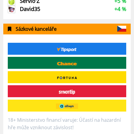
Servio'Z
+5 %
David35
+4 %
Sázkové kanceláře
18+ Ministerstvo financí varuje: Účastí na hazardní
hře může vzniknout závislost!