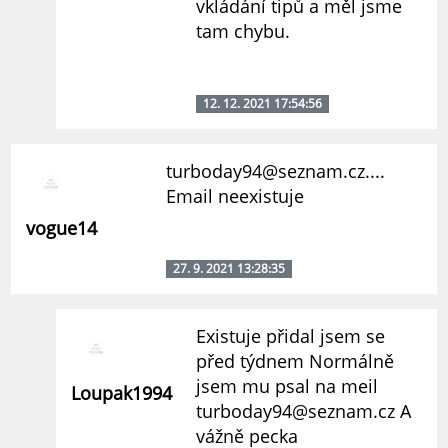
vkládání tipů a měl jsme
tam chybu.
12. 12. 2021 17:54:56
turboday94@seznam.cz....
Email neexistuje
vogue14
27. 9. 2021 13:28:35
Existuje přidal jsem se
před týdnem Normálně
jsem mu psal na meil
Loupak1994
turboday94@seznam.cz A
vážně pecka