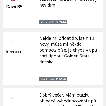
nevidím
David35
26. 2. 2023 3:39:44
Nejde mi přidat tip, jsem tu
nový, může mi někdo
pomoct? píše, je chyba v tipu
keenoo
chci tipnout Golden State
dneska
30. 1. 2023 0:42:05
Dobrý večer, Mám otázku
ohledně vyhodnocování tipů.