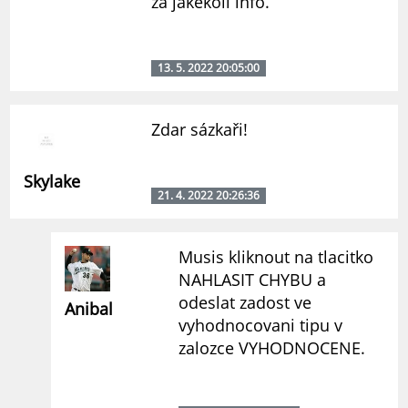
za jakékoli info.
13. 5. 2022 20:05:00
Zdar sázkaři!
Skylake
21. 4. 2022 20:26:36
Musis kliknout na tlacitko
NAHLASIT CHYBU a
odeslat zadost ve
Anibal
vyhodnocovani tipu v
zalozce VYHODNOCENE.