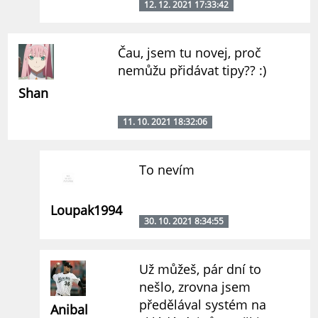
12. 12. 2021 17:33:42
Čau, jsem tu novej, proč
nemůžu přidávat tipy?? :)
Shan
11. 10. 2021 18:32:06
To nevím
Loupak1994
30. 10. 2021 8:34:55
Už můžeš, pár dní to
nešlo, zrovna jsem
předělával systém na
Anibal