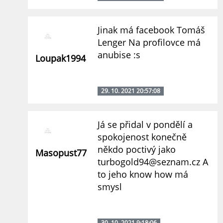
Jinak má facebook Tomáš
Lenger Na profilovce má
anubise :s
Loupak1994
29. 10. 2021 20:57:08
Já se přidal v pondělí a
spokojenost konečně
někdo poctivý jako
Masopust77
turbogold94@seznam.cz A
to jeho know how má
smysl
30. 10. 2021 9:18:06