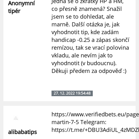
Jedná se o zkratky HP a HM,
Anonymní
co přesně znamená? Snažil
tipér
jsem se to dohledat, ale
marně. Další otázka je, jak
vyhodnotit tip, kde zadám
handicap -0.25 a zápas skončí
remízou, tak se vrací polovina
vkladu, ale nevím jak to
vyhodnotit (v budoucnu).
Děkuji předem za odpověď :)
27. 12. 2022 19:54:48
https://www.verifiedbets.eu/page
martin-7-5 Telegram:
https://t.me/+DBU3AdiUL_4zMDZ
alibabatips