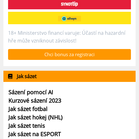
18+ Ministerstvo financí varuje: Účastí na hazardní
hře může vzniknout závislost!
Chci bonus za registraci
Jak sázet
Sázení pomocí AI
Kurzové sázení 2023
Jak sázet fotbal
Jak sázet hokej (NHL)
Jak sázet tenis
Jak sázet na ESPORT