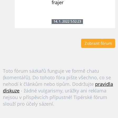
frajer
14. 1. 2022 5:52:23
Zobrazit fórum
Toto fórum sázkařů funguje ve formě chatu
(komentářů). Do tohoto fóra pište všechno, co se
nehodí k článkům nebo tipům. Dodržujte
pravidla
diskuze
- žádné vulgarismy, urážky ani reklama
nejsou v příspěvcích přípustné! Tipérské fórum
slouží pro účely sázení.