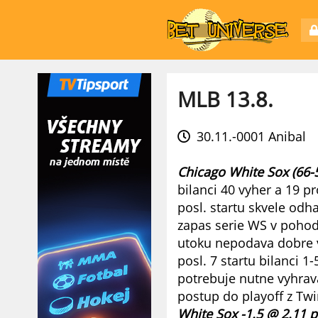
MLB 13.8.
30.11.-0001
Anibal
Chicago White Sox (66-5
bilanci 40 vyher a 19 p
posl. startu skvele odha
zapas serie WS v pohod
utoku nepodava dobre 
posl. 7 startu bilanci 
potrebuje nutne vyhrava
postup do playoff z Twi
White Sox -1.5 @ 2.11 p