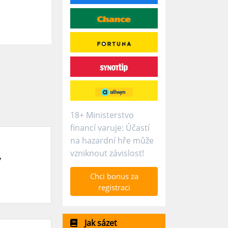
18+ Ministerstvo
financí varuje: Účastí
na hazardní hře může
vzniknout závislost!
v
Chci bonus za
registraci
Jak sázet