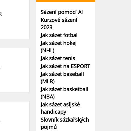
Sázení pomocí AI
R
Kurzové sázení
2023
Jak sázet fotbal
Jak sázet hokej
(NHL)
Jak sázet tenis
Jak sázet na ESPORT
8
Jak sázet baseball
(MLB)
Jak sázet basketball
(NBA)
Jak sázet asijské
handicapy
Slovník sázkařských
.
pojmů