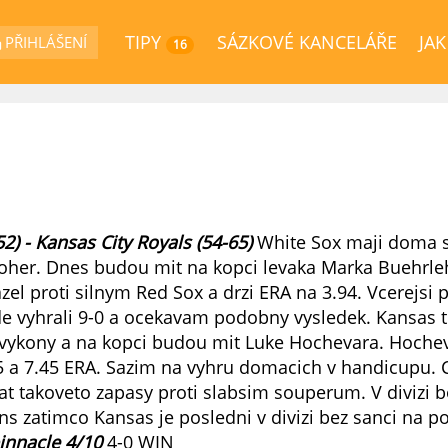
TIPY
SÁZKOVÉ KANCELÁŘE
JAK
PŘIHLÁŠENÍ
16
2) - Kansas City Royals (54-65)
White Sox maji doma 
roher. Dnes budou mit na kopci levaka Marka Buehrleh
zel proti silnym Red Sox a drzi ERA na 3.94. Vcerejsi 
e vyhrali 9-0 a ocekavam podobny vysledek. Kansas t
vykony a na kopci budou mit Luke Hochevara. Hoche
1-5 a 7.45 ERA. Sazim na vyhru domacich v handicupu.
t takoveto zapasy proti slabsim souperum. V divizi b
ns zatimco Kansas je posledni v divizi bez sanci na p
innacle 4/10
4-0 WIN