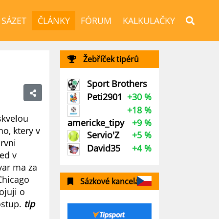
 SÁZET
ČLÁNKY
FÓRUM
KALKULAČKY
Žebříček tipérů
Sport Brothers
Peti2901
+30 %
+18 %
skvelou
americke_tipy
+9 %
o, ktery v
Servio'Z
+5 %
prvni
David35
+4 %
ed v
var ma za
 Chicago
Sázkové kanceláře
ojuji o
ostup.
tip