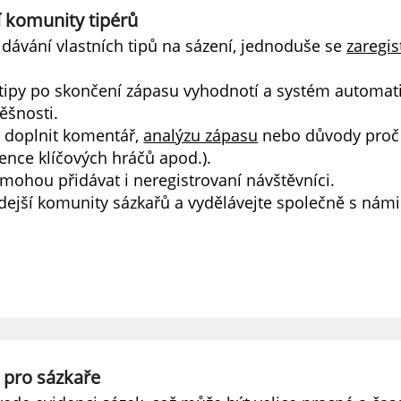
ší komunity tipérů
dávání vlastních tipů na sázení, jednoduše se
zaregis
e tipy po skončení zápasu vyhodnotí a systém automat
pěšnosti.
e doplnit komentář,
analýzu zápasu
nebo důvody proč t
ence klíčových hráčů apod.).
ohou přidávat i neregistrovaní návštěvníci.
zdejší komunity sázkařů a vydělávejte společně s námi
ů pro sázkaře