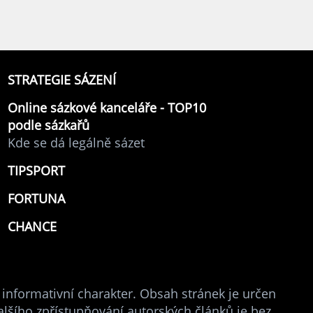
STRATEGIE SÁZENÍ
Online sázkové kanceláře - TOP10
podle sázkařů
Kde se dá legálně sázet
TIPSPORT
FORTUNA
CHANCE
informativní charakter. Obsah stránek je určen
dalšího zpřístupňování autorských článků je bez