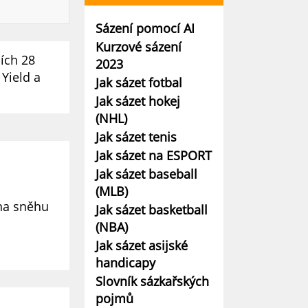
Sázení pomocí AI
Kurzové sázení
ních 28
2023
 Yield a
Jak sázet fotbal
Jak sázet hokej
(NHL)
Jak sázet tenis
Jak sázet na ESPORT
Jak sázet baseball
(MLB)
 na sněhu
Jak sázet basketball
(NBA)
Jak sázet asijské
handicapy
Slovník sázkařských
pojmů