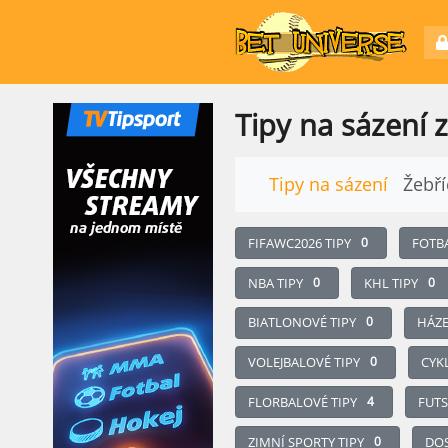
Tipy na sázení z
Tipy na sázení
Žebří
FIFAWC2026 TIPY
0
FOTBA
NBA TIPY
0
KHL TIPY
0
BIATLONOVÉ TIPY
0
HÁZE
VOLEJBALOVÉ TIPY
0
CYKL
FLORBALOVÉ TIPY
4
FUTS
ZIMNÍ SPORTY TIPY
0
DOS