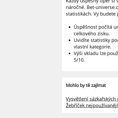
Každý úspěšný tipér si 
náročné. Bet-universe.
statistikách. Vy budete
Úspěšnost počítá uni
celkového zisku.
Uvidíte statistiky 
vlastní kategorie.
Výši vkladu lze použ
5/10.
Mohlo by tě zajímat
Vysvětlení sázkařských
Žebříček nejpoužívanějš