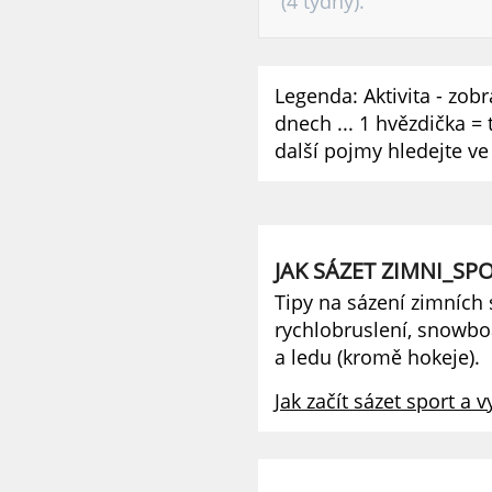
(4 týdny).
Legenda: Aktivita - zob
dnech ... 1 hvězdička =
další pojmy hledejte v
JAK SÁZET ZIMNI_SP
Tipy na sázení zimních s
rychlobruslení, snowboa
a ledu (kromě hokeje).
Jak začít sázet sport a 