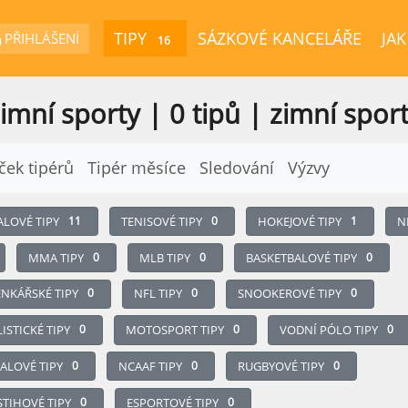
TIPY
SÁZKOVÉ KANCELÁŘE
JAK
PŘIHLÁŠENÍ
16
imní sporty | 0 tipů | zimní sport
ček tipérů
Tipér měsíce
Sledování
Výzvy
LOVÉ TIPY
11
TENISOVÉ TIPY
0
HOKEJOVÉ TIPY
1
N
MMA TIPY
0
MLB TIPY
0
BASKETBALOVÉ TIPY
0
NKÁŘSKÉ TIPY
0
NFL TIPY
0
SNOOKEROVÉ TIPY
0
ISTICKÉ TIPY
0
MOTOSPORT TIPY
0
VODNÍ PÓLO TIPY
0
ALOVÉ TIPY
0
NCAAF TIPY
0
RUGBYOVÉ TIPY
0
TIHOVÉ TIPY
0
ESPORTOVÉ TIPY
0