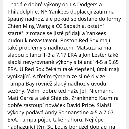
i nadále dobré výkony od LA Dodgers a
Philadelphie. NY Yankees doplácejí zatím na
špatný nadhoz, ale pokud se dostane do formy
Chien Ming Wang a CC Sabathia, ostatní
startéři z rotace se jistě přidají a Yankees
budou k nezastavení. Boston Red Sox mají
také problémy s nadhozem. Matsuzaka má
slabou bilanci 1-3 a 7.17 ERA a Jon Lester také
slabší nevyrovnané výkony s bilancí 4-5 a 5.65
ERA. U Red Sox čekám také zlepšení, útok mají
vynikající. A třetím týmem ze silné divize
Tampa Bay rovněž slabý nadhoz v úvodu
sezóny. Velmi dobře teď háže Jeff Niemann,
Matt Garza a také Shields. Zraněného Kazmira
dobře zastoupí nováček David Price. Slabší
výkony podává Andy Sonnanstine 4-5 a 7.07
ERA. Tampa půjde také nahoru. Nejlépe
nadhazující tým St. Louis bohužel doplácí na