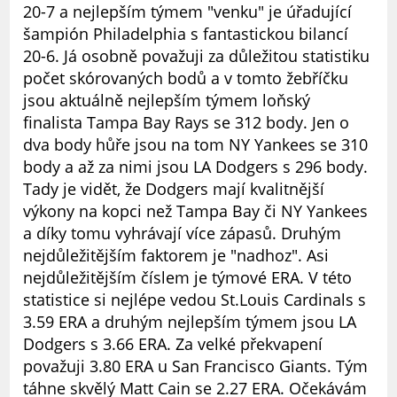
20-7 a nejlepším týmem "venku" je úřadující
šampión Philadelphia s fantastickou bilancí
20-6. Já osobně považuji za důležitou statistiku
počet skórovaných bodů a v tomto žebříčku
jsou aktuálně nejlepším týmem loňský
finalista Tampa Bay Rays se 312 body. Jen o
dva body hůře jsou na tom NY Yankees se 310
body a až za nimi jsou LA Dodgers s 296 body.
Tady je vidět, že Dodgers mají kvalitnější
výkony na kopci než Tampa Bay či NY Yankees
a díky tomu vyhrávají více zápasů. Druhým
nejdůležitějším faktorem je "nadhoz". Asi
nejdůležitějším číslem je týmové ERA. V této
statistice si nejlépe vedou St.Louis Cardinals s
3.59 ERA a druhým nejlepším týmem jsou LA
Dodgers s 3.66 ERA. Za velké překvapení
považuji 3.80 ERA u San Francisco Giants. Tým
táhne skvělý Matt Cain se 2.27 ERA. Očekávám