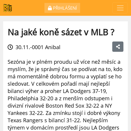
PŘIHLÁŠENÍ
Na jaké koně sázet v MLB ?
30.11.-0001
Anibal
Sezóna je v plném proudu už více než měsíc a
myslím, že je správný čas se podívat na to, kdo
má momentálně dobrou formu a vyplatí se ho
sledovat. V celkovém pořadí mají nejlepší
bilanci výher a proher LA Dodgers 37-19,
Philadelphia 32-20 a z menším odstupem i
divizní rivalové Boston Red Sox 32-22 a NY
Yankees 32-22. Za zmínku stojí i dobré výkony
Texas Rangers s bilancí 31-22. Nejlepším
týmem v domácím prostředí jsou LA Dodgers