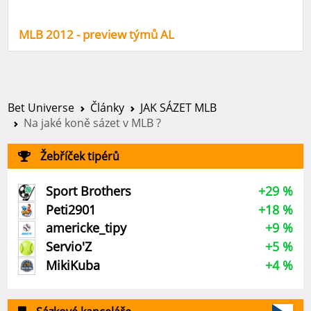
MLB 2012 - preview týmů AL
Bet Universe
Články
JAK SÁZET MLB
Na jaké koně sázet v MLB ?
Žebříček tipérů
Sport Brothers
+29 %
Peti2901
+18 %
americke_tipy
+9 %
Servio'Z
+5 %
MikiKuba
+4 %