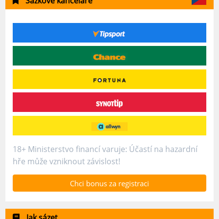
Sázkové kanceláře
18+ Ministerstvo financí varuje: Účastí na hazardní
hře může vzniknout závislost!
Chci bonus za registraci
Jak sázet