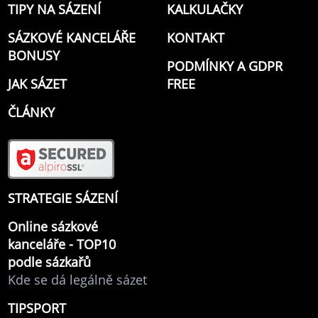
TIPY NA SÁZENÍ
KALKULAČKY
SÁZKOVÉ KANCELÁŘE
KONTAKT
BONUSY
PODMÍNKY A GDPR
JAK SÁZET
FREE
ČLÁNKY
STRATEGIE SÁZENÍ
Online sázkové
kanceláře - TOP10
podle sázkařů
Kde se dá legálně sázet
TIPSPORT