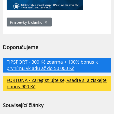
Příspěvky k článku
0
Doporučujeme
TIPSPORT - 300 Kč zdarma + 100% bonus k
prvnímu vkladu až do 50 000 Kč
FORTUNA - Zaregistrujte se, vsaďte si a získejte
bonus 900 Kč
Související články