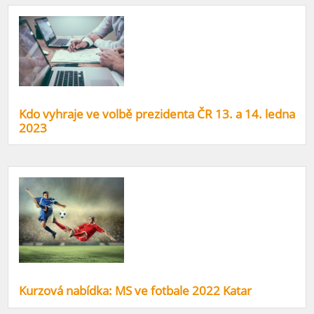
Kdo vyhraje ve volbě prezidenta ČR 13. a 14. ledna
2023
Kurzová nabídka: MS ve fotbale 2022 Katar