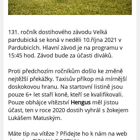
131. ročník dostihového závodu Velká
pardubická se koná v neděli 10.října 2021 v
Pardubicích. Hlavní závod je na programu v
15:45 hod. Závod bude za účasti diváků.
Proti předchozím ročníkům došlo ke změně
nejtěžší překážky. Taxisův příkop má mírnější
doskokovou hranu. Na startovní listině jsou
pouze 6+ let staří koně, kteří se kvalifikovali.
Pouze obhájce vítězství
Hengus
měl jistou
účast, ten
v roce 2020 dostih vyhrál s žokejem
Lukášem Matuským.
Máte tip na vítěze ? Přidejte ho k nám na web