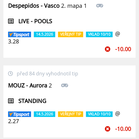
Despepidos - Vasco
2. mapa 1
LIVE - POOLS
@
14.5.2026
VEŘEJNÝ TIP
VKLAD 10/10
3.28
-10.00
před 84 dny vyhodnotil tip
MOUZ - Aurora
2
STANDING
@
14.5.2026
VEŘEJNÝ TIP
VKLAD 10/10
2.27
-10.00