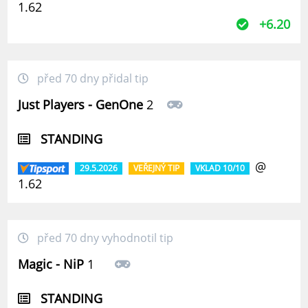
1.62
+6.20
před 70 dny přidal tip
Just Players - GenOne
2
STANDING
@
29.5.2026
VEŘEJNÝ TIP
VKLAD 10/10
1.62
před 70 dny vyhodnotil tip
Magic - NiP
1
STANDING