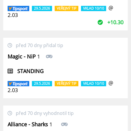
@
29.5.2026
VEŘEJNÝ TIP
VKLAD 10/10
2.03
+10.30
před 70 dny přidal tip
Magic - NiP
1
STANDING
@
29.5.2026
VEŘEJNÝ TIP
VKLAD 10/10
2.03
před 70 dny vyhodnotil tip
Alliance - Sharks
1