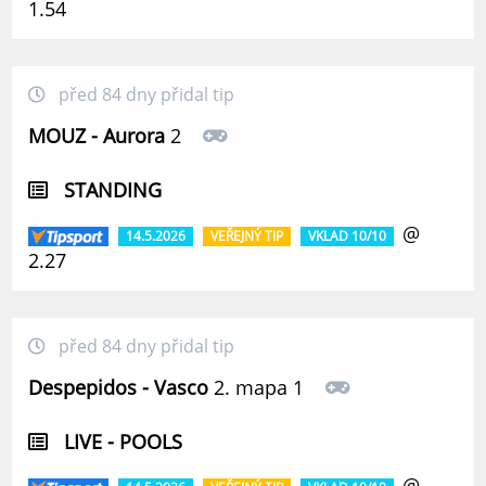
1.54
před 84 dny přidal tip
MOUZ - Aurora
2
STANDING
@
14.5.2026
VEŘEJNÝ TIP
VKLAD 10/10
2.27
před 84 dny přidal tip
Despepidos - Vasco
2. mapa 1
LIVE - POOLS
@