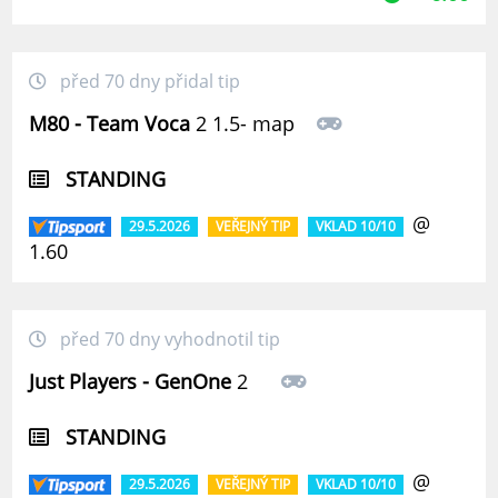
před 70 dny přidal tip
M80 - Team Voca
2 1.5- map
STANDING
@
29.5.2026
VEŘEJNÝ TIP
VKLAD 10/10
1.60
před 70 dny vyhodnotil tip
Just Players - GenOne
2
STANDING
@
29.5.2026
VEŘEJNÝ TIP
VKLAD 10/10