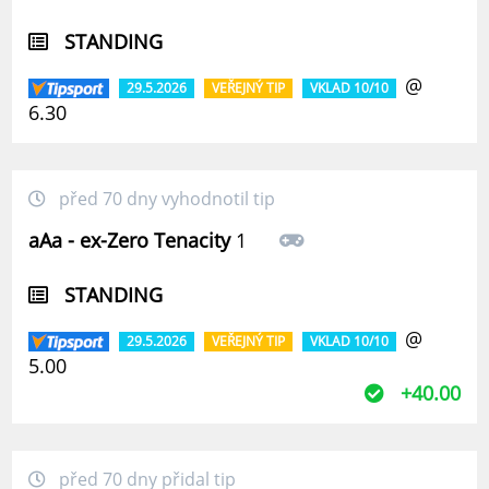
STANDING
@
29.5.2026
VEŘEJNÝ TIP
VKLAD 10/10
6.30
před 70 dny vyhodnotil tip
aAa - ex-Zero Tenacity
1
STANDING
@
29.5.2026
VEŘEJNÝ TIP
VKLAD 10/10
5.00
+40.00
před 70 dny přidal tip