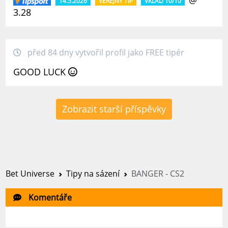
14.5.2026
VEŘEJNÝ TIP
VKLAD 10/10
3.28
před 84 dny vytvořil profil jako FREE tipér
GOOD LUCK
Zobrazit starší příspěvky
Bet Universe
Tipy na sázení
BANGER - CS2
Komentáře