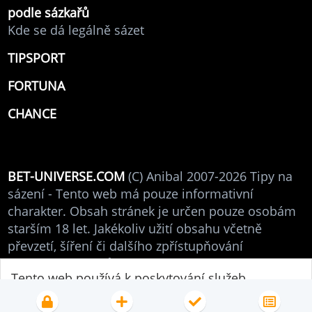
podle sázkařů
Kde se dá legálně sázet
TIPSPORT
FORTUNA
CHANCE
BET-UNIVERSE.COM
(C) Anibal 2007-2026 Tipy na
sázení - Tento web má pouze informativní
charakter. Obsah stránek je určen pouze osobám
starším 18 let. Jakékoliv užití obsahu včetně
převzetí, šíření či dalšího zpřístupňování
autorských článků je bez souhlasu autora
Tento web používá k poskytování služeb,
zakázáno. Online podpora. V případě dotazů mne
personalizaci reklam a analýze návštěvnosti
(Anibal - administrátor) neváhejte
kontaktovat
.