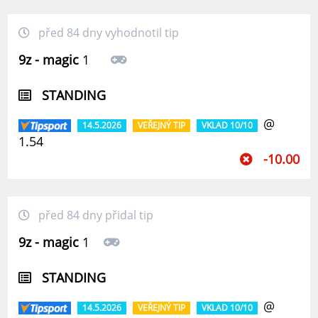
před 84 dny vyhodnotil tip
9z - magic
1
STANDING
@
14.5.2026
VEŘEJNÝ TIP
VKLAD 10/10
1.54
-10.00
před 84 dny přidal tip
9z - magic
1
STANDING
@
14.5.2026
VEŘEJNÝ TIP
VKLAD 10/10