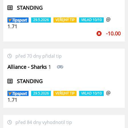
STANDING
@
29.5.2026
VEŘEJNÝ TIP
VKLAD 10/10
1.71
-10.00
před 70 dny přidal tip
Alliance - Sharks
1
STANDING
@
29.5.2026
VEŘEJNÝ TIP
VKLAD 10/10
1.71
před 84 dny vyhodnotil tip