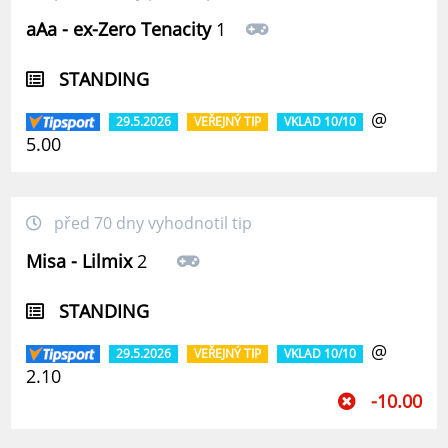
aAa - ex-Zero Tenacity
1
STANDING
@
29.5.2026
VEŘEJNÝ TIP
VKLAD 10/10
5.00
před 70 dny vyhodnotil tip
Misa - Lilmix
2
STANDING
@
29.5.2026
VEŘEJNÝ TIP
VKLAD 10/10
2.10
-10.00