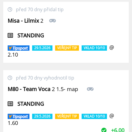
před 70 dny přidal tip
Misa - Lilmix
2
STANDING
@
29.5.2026
VEŘEJNÝ TIP
VKLAD 10/10
2.10
před 70 dny vyhodnotil tip
M80 - Team Voca
2 1.5- map
STANDING
@
29.5.2026
VEŘEJNÝ TIP
VKLAD 10/10
1.60
+6.00