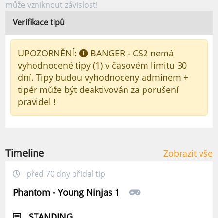
může vzniknout závislost!
Verifikace tipů
UPOZORNĚNÍ:
BANGER - CS2 nemá
vyhodnocené tipy (1) v časovém limitu 30
dní. Tipy budou vyhodnoceny adminem +
tipér může být deaktivován za porušení
pravidel !
Timeline
Zobrazit vše
před 70 dny přidal tip
Phantom - Young Ninjas
1
STANDING