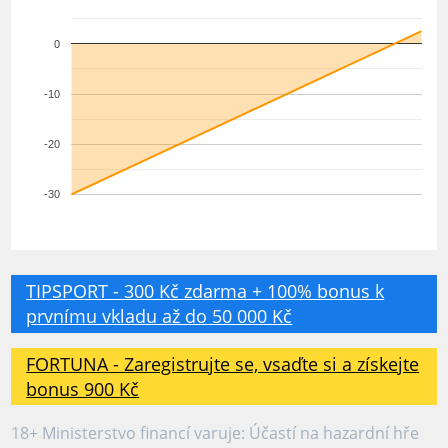
0
-10
-20
-30
TIPSPORT - 300 Kč zdarma + 100% bonus k
prvnímu vkladu až do 50 000 Kč
FORTUNA - Zaregistrujte se, vsaďte si a získejte
bonus 900 Kč
18+ Ministerstvo financí varuje: Účastí na hazardní hře