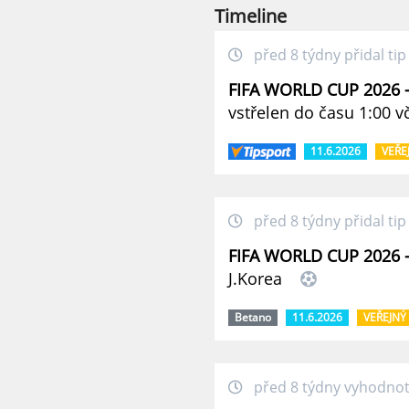
Timeline
před 8 týdny přidal tip
FIFA WORLD CUP 2026 
vstřelen do času 1:00 
11.6.2026
VEŘE
před 8 týdny přidal tip
FIFA WORLD CUP 2026 
J.Korea
Betano
11.6.2026
VEŘEJNÝ 
před 8 týdny vyhodnoti