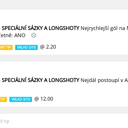
- SPECIÁLNÍ SÁZKY A LONGSHOTY
Nejrychlejší gól na
včetně: ANO
@ 2.20
JNÝ TIP
VKLAD 3/10
- SPECIÁLNÍ SÁZKY A LONGSHOTY
Nejdál postoupí v A
@ 12.00
TIP
VKLAD 3/10
l tip