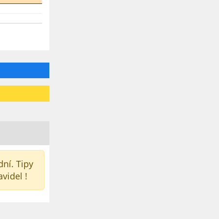
ní. Tipy
videl !