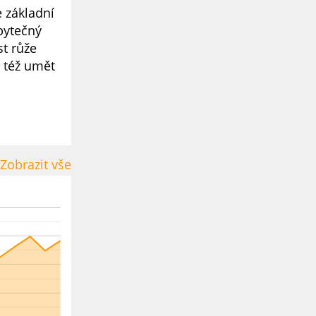
e základní
bytečný
st růže
a též umět
Zobrazit vše