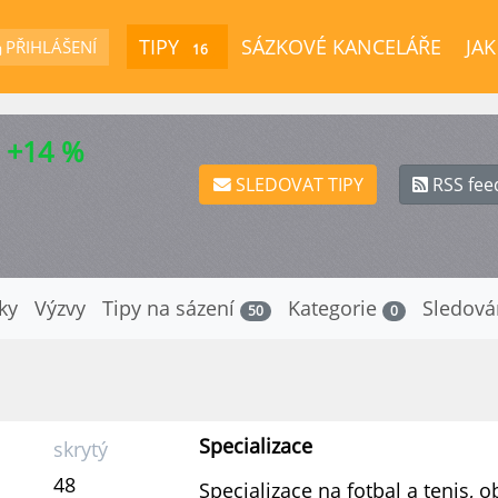
TIPY
SÁZKOVÉ KANCELÁŘE
JAK
PŘIHLÁŠENÍ
16
+14 %
SLEDOVAT TIPY
RSS fee
iky
Výzvy
Tipy na sázení
Kategorie
Sledová
50
0
Specializace
skrytý
48
Specializace na fotbal a tenis, 