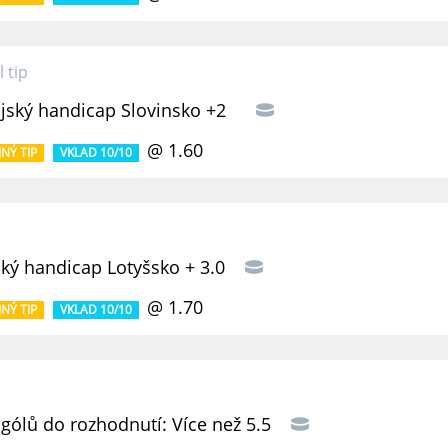
 tip
ijský handicap Slovinsko +2
@ 1.60
JNÝ TIP
VKLAD 10/10
ský handicap Lotyšsko + 3.0
@ 1.70
JNÝ TIP
VKLAD 10/10
 gólů do rozhodnutí: Více než 5.5