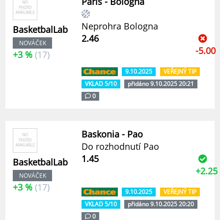
Paris - Bologna
Neprohra Bologna
BasketbalLab
2.46
NOVÁČEK
-5.00
+3 %
(17)
9.10.2025
VEŘEJNÝ TIP
VKLAD 5/10
přidáno 9.10.2025 20:21
0
Baskonia - Pao
Do rozhodnutí Pao
1.45
BasketbalLab
+2.25
NOVÁČEK
+3 %
(17)
9.10.2025
VEŘEJNÝ TIP
VKLAD 5/10
přidáno 9.10.2025 20:20
0