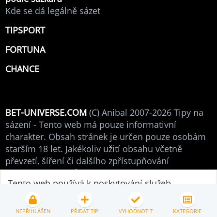
Kde se dá legálně sázet
TIPSPORT
FORTUNA
CHANCE
BET-UNIVERSE.COM
(C) Anibal 2007-2026 Tipy na
sázení - Tento web má pouze informativní
charakter. Obsah stránek je určen pouze osobám
starším 18 let. Jakékoliv užití obsahu včetně
převzetí, šíření či dalšího zpřístupňování
autorských článků je bez souhlasu autora
Tento web používá k poskytování služeb,
zakázáno. Online podpora. V případě dotazů mne
personalizaci reklam a analýze návštěvnosti
(Anibal - administrátor) neváhejte
kontaktovat
.
soubory cookies.
Podrobné nastavení
Přijmout vše
NEPŘIHLÁŠEN
PŘIDAT TIP
VYHODNOTIT
KATEGORIE