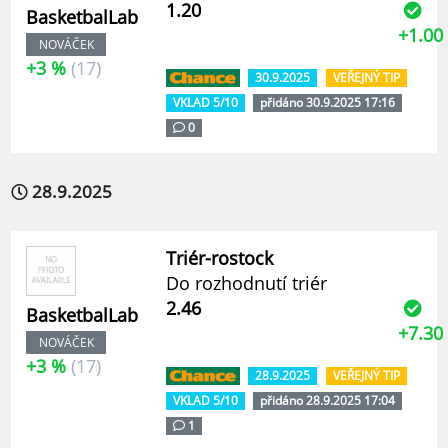
1.20
BasketbalLab
+1.00
NOVÁČEK
+3 %
(17)
30.9.2025
VEŘEJNÝ TIP
VKLAD 5/10
přidáno 30.9.2025 17:16
0
28.9.2025
Triér-rostock
Do rozhodnutí triér
2.46
BasketbalLab
+7.30
NOVÁČEK
+3 %
(17)
28.9.2025
VEŘEJNÝ TIP
VKLAD 5/10
přidáno 28.9.2025 17:04
1