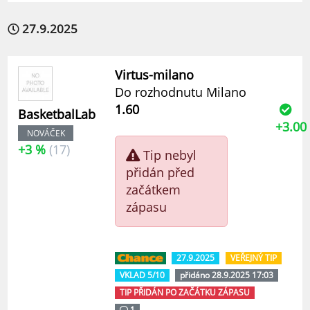
27.9.2025
Virtus-milano
Do rozhodnutu Milano
1.60
BasketbalLab
+3.00
NOVÁČEK
+3 %
(17)
Tip nebyl
přidán před
začátkem
zápasu
27.9.2025
VEŘEJNÝ TIP
VKLAD 5/10
přidáno 28.9.2025 17:03
TIP PŘIDÁN PO ZAČÁTKU ZÁPASU
1