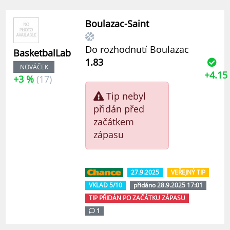
Boulazac-Saint
Do rozhodnutí Boulazac
BasketbalLab
1.83
NOVÁČEK
+4.15
+3 %
(17)
Tip nebyl
přidán před
začátkem
zápasu
27.9.2025
VEŘEJNÝ TIP
VKLAD 5/10
přidáno 28.9.2025 17:01
TIP PŘIDÁN PO ZAČÁTKU ZÁPASU
1