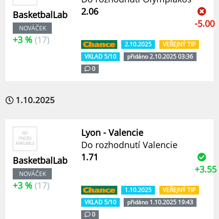
2.06
BasketbalLab
-5.00
NOVÁČEK
+3 %
(17)
2.10.2025
VEŘEJNÝ TIP
VKLAD 5/10
přidáno 2.10.2025 03:36
0
1.10.2025
Lyon - Valencie
Do rozhodnutí Valencie
1.71
BasketbalLab
+3.55
NOVÁČEK
+3 %
(17)
1.10.2025
VEŘEJNÝ TIP
VKLAD 5/10
přidáno 1.10.2025 19:43
0