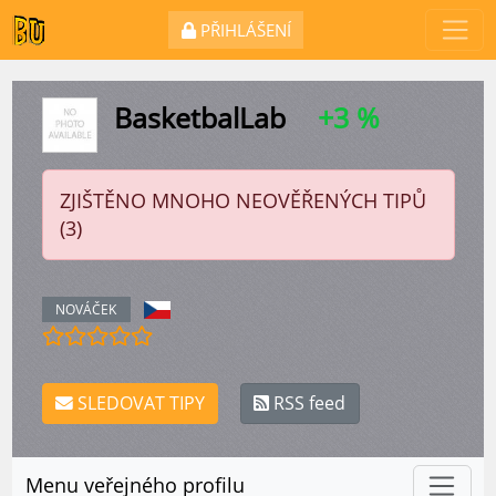
PŘIHLÁŠENÍ
BasketbalLab
+3 %
ZJIŠTĚNO MNOHO NEOVĚŘENÝCH TIPŮ
(3)
NOVÁČEK
SLEDOVAT TIPY
RSS feed
Menu veřejného profilu