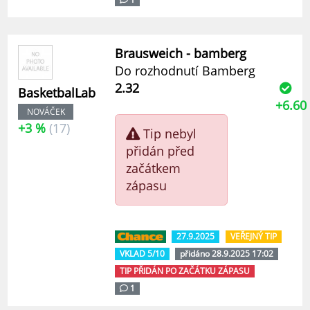
Brausweich - bamberg
Do rozhodnutí Bamberg
2.32
BasketbalLab
+6.60
NOVÁČEK
+3 %
(17)
Tip nebyl
přidán před
začátkem
zápasu
27.9.2025
VEŘEJNÝ TIP
VKLAD 5/10
přidáno 28.9.2025 17:02
TIP PŘIDÁN PO ZAČÁTKU ZÁPASU
1