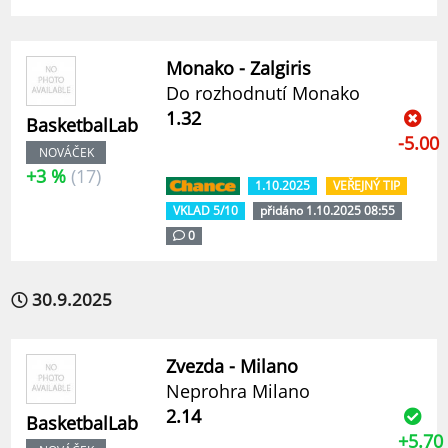
Monako - Zalgiris
Do rozhodnutí Monako
1.32
BasketbalLab
-5.00
NOVÁČEK
+3 %
(17)
1.10.2025
VEŘEJNÝ TIP
VKLAD 5/10
přidáno 1.10.2025 08:55
0
30.9.2025
Zvezda - Milano
Neprohra Milano
2.14
BasketbalLab
+5.70