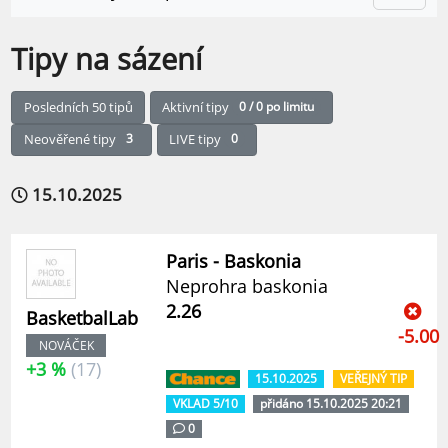
Tipy na sázení
Posledních 50 tipů
Aktivní tipy
0 / 0 po limitu
Neověřené tipy
3
LIVE tipy
0
15.10.2025
Paris - Baskonia
Neprohra baskonia
2.26
BasketbalLab
-5.00
NOVÁČEK
+3 %
(17)
15.10.2025
VEŘEJNÝ TIP
VKLAD 5/10
přidáno 15.10.2025 20:21
0