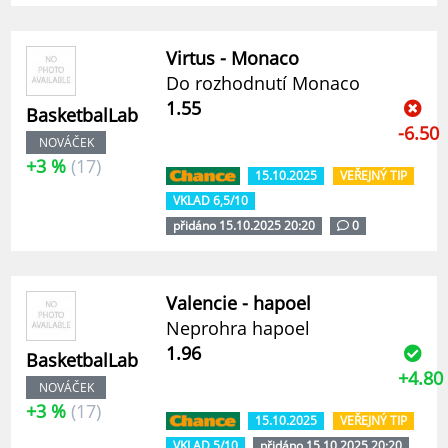
Virtus - Monaco
Do rozhodnutí Monaco
1.55
BasketbalLab
-6.50
NOVÁČEK
+3 %
(17)
15.10.2025
VEŘEJNÝ TIP
VKLAD 6,5/10
přidáno 15.10.2025 20:20
0
Valencie - hapoel
Neprohra hapoel
1.96
BasketbalLab
+4.80
NOVÁČEK
+3 %
(17)
15.10.2025
VEŘEJNÝ TIP
VKLAD 5/10
přidáno 15.10.2025 20:20