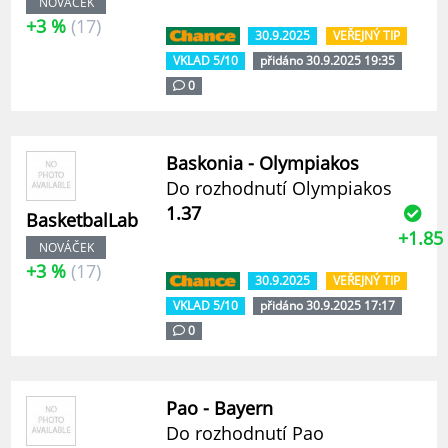
NOVÁČEK
+3 %
(17)
30.9.2025
VEŘEJNÝ TIP
VKLAD 5/10
přidáno 30.9.2025 19:35
0
Baskonia - Olympiakos
Do rozhodnutí Olympiakos
1.37
BasketbalLab
+1.85
NOVÁČEK
+3 %
(17)
30.9.2025
VEŘEJNÝ TIP
VKLAD 5/10
přidáno 30.9.2025 17:17
0
Pao - Bayern
Do rozhodnutí Pao