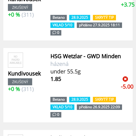
+3.75
ZKUŠENÝ
+0 %
(311)
Betano
28.9.2025
SKRYTÝ TIP
VKLAD 5/10
přidáno 27.9.2025 18:11
0
HSG Wetzlar - GWD Minden
házená
under 55.5g
Kundivousek
1.85
ZKUŠENÝ
-5.00
+0 %
(311)
Betano
28.9.2025
SKRYTÝ TIP
VKLAD 5/10
přidáno 26.9.2025 22:09
0