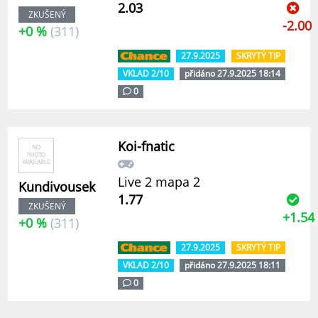
2.03
ZKUŠENÝ
-2.00
+0 %
(311)
27.9.2025
SKRYTÝ TIP
VKLAD 2/10
přidáno 27.9.2025 18:14
0
Koi-fnatic
Live 2 mapa 2
Kundivousek
1.77
ZKUŠENÝ
+1.54
+0 %
(311)
27.9.2025
SKRYTÝ TIP
VKLAD 2/10
přidáno 27.9.2025 18:11
0