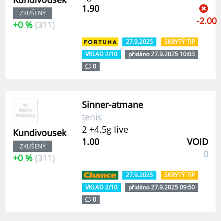
1.90
ZKUŠENÝ
-2.00
+0 %
(311)
27.9.2025
SKRYTÝ TIP
VKLAD 2/10
přidáno 27.9.2025 10:03
0
Sinner-atmane
tenis
2 +4.5g live
Kundivousek
1.00
VOID
ZKUŠENÝ
0
+0 %
(311)
27.9.2025
SKRYTÝ TIP
VKLAD 2/10
přidáno 27.9.2025 09:50
0