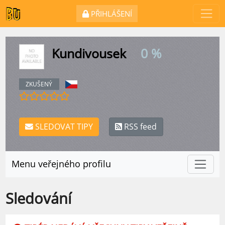
PŘIHLÁŠENÍ
Kundivousek
0 %
ZKUŠENÝ
SLEDOVAT TIPY
RSS feed
Menu veřejného profilu
Sledování