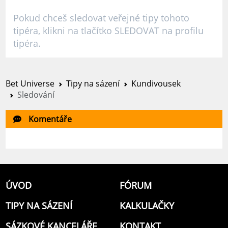
Pokud chceš sledovat veřejné tipy tohoto
tipéra, klikni na tlačítko SLEDOVAT na profilu
tipéra.
Bet Universe
Tipy na sázení
Kundivousek
Sledování
Komentáře
ÚVOD
FÓRUM
TIPY NA SÁZENÍ
KALKULAČKY
SÁZKOVÉ KANCELÁŘE
KONTAKT