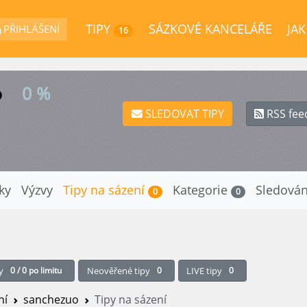
TIPY
SÁZKOVÉ KANCELÁŘE
JAK
PŘIHLÁŠENÍ
16
o
0 %
SLEDOVAT TIPY
RSS fee
iky
Výzvy
Tipy na sázení
Kategorie
Sledová
0
0
py
0 / 0 po limitu
Neověřené tipy
0
LIVE tipy
0
ní
sanchezuo
Tipy na sázení