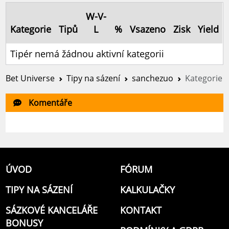
W-V-
Kategorie
Tipů
L
%
Vsazeno
Zisk
Yield
Tipér nemá žádnou aktivní kategorii
Bet Universe
Tipy na sázení
sanchezuo
Kategorie
Komentáře
ÚVOD
FÓRUM
TIPY NA SÁZENÍ
KALKULAČKY
SÁZKOVÉ KANCELÁŘE
KONTAKT
BONUSY