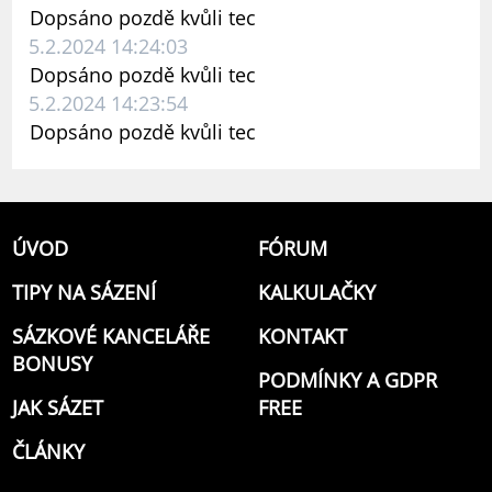
Dopsáno pozdě kvůli tec
5.2.2024 14:24:03
Dopsáno pozdě kvůli tec
5.2.2024 14:23:54
Dopsáno pozdě kvůli tec
ÚVOD
FÓRUM
TIPY NA SÁZENÍ
KALKULAČKY
SÁZKOVÉ KANCELÁŘE
KONTAKT
BONUSY
PODMÍNKY A GDPR
JAK SÁZET
FREE
ČLÁNKY