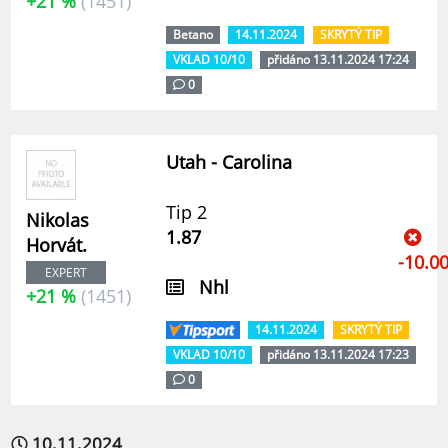
+21 %
(1451)
Betano
14.11.2024
SKRYTÝ TIP
VKLAD 10/10
přidáno 13.11.2024 17:24
0
Utah - Carolina
Tip 2
Nikolas
1.87
Horvát.
-10.0
EXPERT
Nhl
+21 %
(1451)
14.11.2024
SKRYTÝ TIP
VKLAD 10/10
přidáno 13.11.2024 17:23
0
10.11.2024