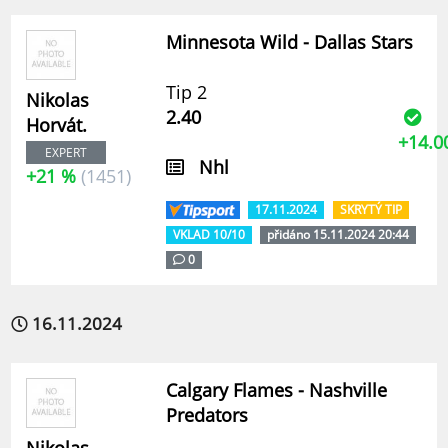
Minnesota Wild - Dallas Stars
Tip 2
Nikolas
2.40
Horvát.
+14.0
EXPERT
Nhl
+21 %
(1451)
17.11.2024
SKRYTÝ TIP
VKLAD 10/10
přidáno 15.11.2024 20:44
0
16.11.2024
Calgary Flames - Nashville
Predators
Nikolas