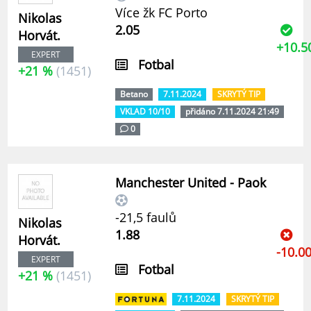
Více žk FC Porto
Nikolas
2.05
Horvát.
+10.5
EXPERT
Fotbal
+21 %
(1451)
Betano
7.11.2024
SKRYTÝ TIP
VKLAD 10/10
přidáno 7.11.2024 21:49
0
Manchester United - Paok
-21,5 faulů
Nikolas
1.88
Horvát.
-10.0
EXPERT
Fotbal
+21 %
(1451)
7.11.2024
SKRYTÝ TIP