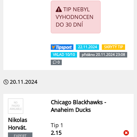
TIP NEBYL
VYHODNOCEN
DO 30 DNÍ
22.11.2024
SKRYTÝ TIP
VKLAD 10/10
přidáno 20.11.2024 23:08
0
20.11.2024
Chicago Blackhawks -
Anaheim Ducks
Nikolas
Tip 1
Horvát.
2.15
EXPERT