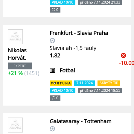
VKLAD 10/10
přidáno 7.11.2024 21:33
0
Frankfurt - Slavia Praha
Slavia ah -1,5 fauly
Nikolas
1.82
Horvát.
-10.0
EXPERT
Fotbal
+21 %
(1451)
7.11.2024
SKRYTÝ TIP
VKLAD 10/10
přidáno 7.11.2024 18:55
0
Galatasaray - Tottenham