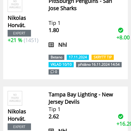
Pittsburgh Penguins - San
Jose Sharks
Nikolas
Tip 1
Horvát.
1.80
EXPERT
+8.00
+21 %
(1451)
Nhl
Betano
17.11.2024
SKRYTÝ TIP
VKLAD 10/10
přidáno 16.11.2024 14:54
0
Tampa Bay Lighting - New
Jersey Devils
Tip 1
Nikolas
2.62
Horvát.
+16.2
EXPERT