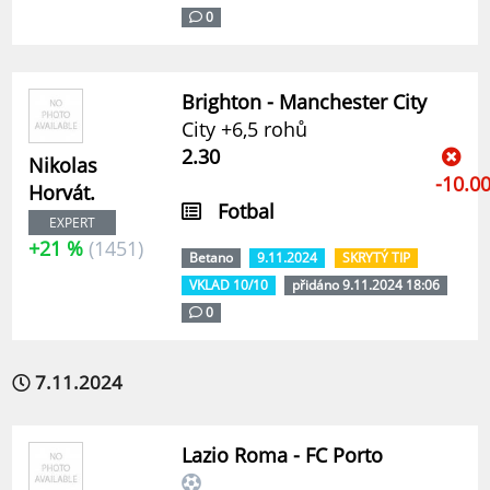
0
Brighton - Manchester City
City +6,5 rohů
2.30
Nikolas
-10.0
Horvát.
Fotbal
EXPERT
+21 %
(1451)
Betano
9.11.2024
SKRYTÝ TIP
VKLAD 10/10
přidáno 9.11.2024 18:06
0
7.11.2024
Lazio Roma - FC Porto