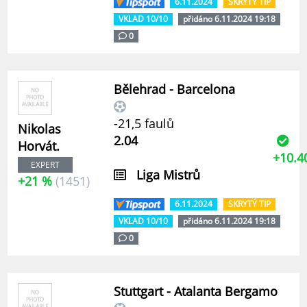
6.11.2024
SKRYTÝ TIP
VKLAD 10/10
přidáno 6.11.2024 19:18
0
Bělehrad - Barcelona
-21,5 faulů
Nikolas
2.04
Horvát.
+10.4
EXPERT
Liga Mistrů
+21 %
(1451)
6.11.2024
SKRYTÝ TIP
VKLAD 10/10
přidáno 6.11.2024 19:18
0
Stuttgart - Atalanta Bergamo