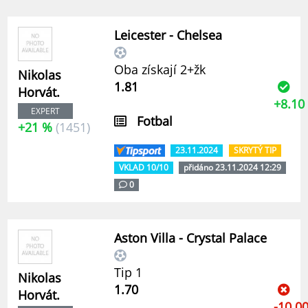
Leicester - Chelsea
Oba získají 2+žk
Nikolas
1.81
Horvát.
+8.10
EXPERT
Fotbal
+21 %
(1451)
23.11.2024
SKRYTÝ TIP
VKLAD 10/10
přidáno 23.11.2024 12:29
0
Aston Villa - Crystal Palace
Tip 1
Nikolas
1.70
Horvát.
-10.0