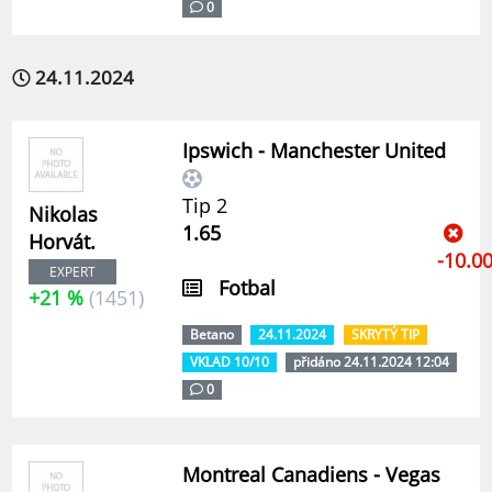
0
24.11.2024
Ipswich - Manchester United
Tip 2
Nikolas
1.65
Horvát.
-10.0
EXPERT
Fotbal
+21 %
(1451)
Betano
24.11.2024
SKRYTÝ TIP
VKLAD 10/10
přidáno 24.11.2024 12:04
0
Montreal Canadiens - Vegas