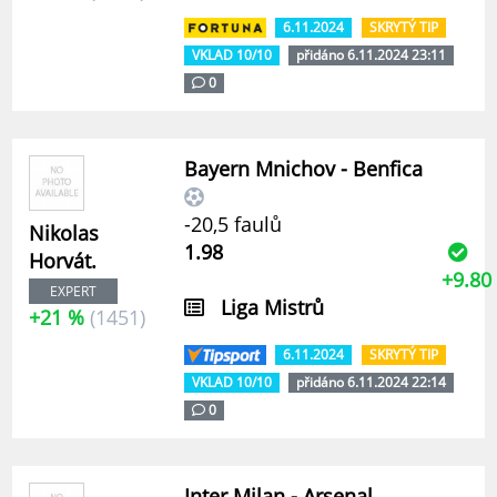
6.11.2024
SKRYTÝ TIP
VKLAD 10/10
přidáno 6.11.2024 23:11
0
Bayern Mnichov - Benfica
-20,5 faulů
Nikolas
1.98
Horvát.
+9.80
EXPERT
Liga Mistrů
+21 %
(1451)
6.11.2024
SKRYTÝ TIP
VKLAD 10/10
přidáno 6.11.2024 22:14
0
Inter Milan - Arsenal