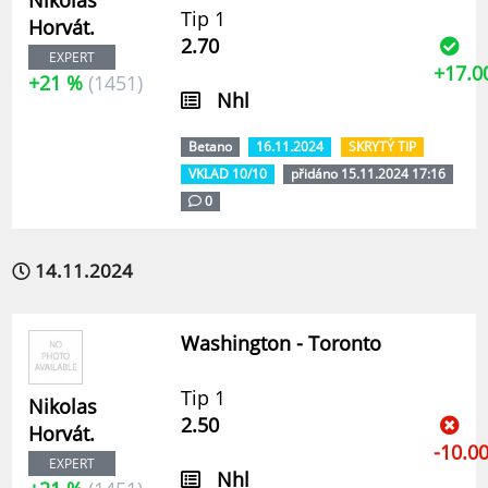
Tip 1
Horvát.
2.70
EXPERT
+17.0
+21 %
(1451)
Nhl
Betano
16.11.2024
SKRYTÝ TIP
VKLAD 10/10
přidáno 15.11.2024 17:16
0
14.11.2024
Washington - Toronto
Tip 1
Nikolas
2.50
Horvát.
-10.0
EXPERT
Nhl