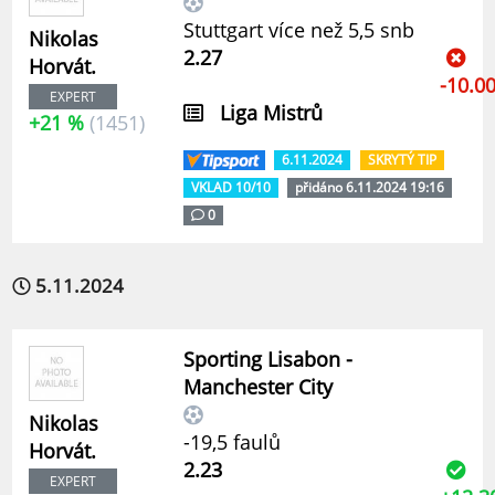
Stuttgart více než 5,5 snb
Nikolas
2.27
Horvát.
-10.0
EXPERT
Liga Mistrů
+21 %
(1451)
6.11.2024
SKRYTÝ TIP
VKLAD 10/10
přidáno 6.11.2024 19:16
0
5.11.2024
Sporting Lisabon -
Manchester City
Nikolas
-19,5 faulů
Horvát.
2.23
EXPERT