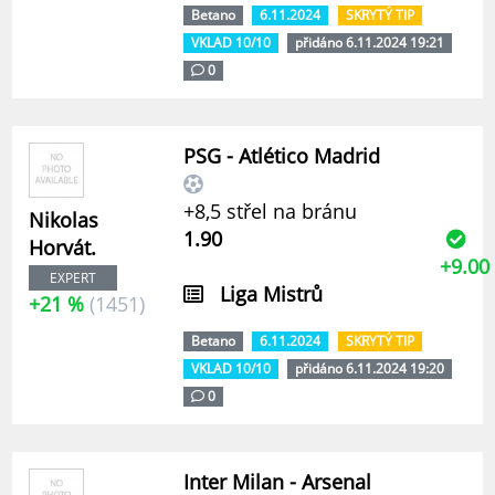
Betano
6.11.2024
SKRYTÝ TIP
VKLAD 10/10
přidáno 6.11.2024 19:21
0
PSG - Atlético Madrid
+8,5 střel na bránu
Nikolas
1.90
Horvát.
+9.00
EXPERT
Liga Mistrů
+21 %
(1451)
Betano
6.11.2024
SKRYTÝ TIP
VKLAD 10/10
přidáno 6.11.2024 19:20
0
Inter Milan - Arsenal