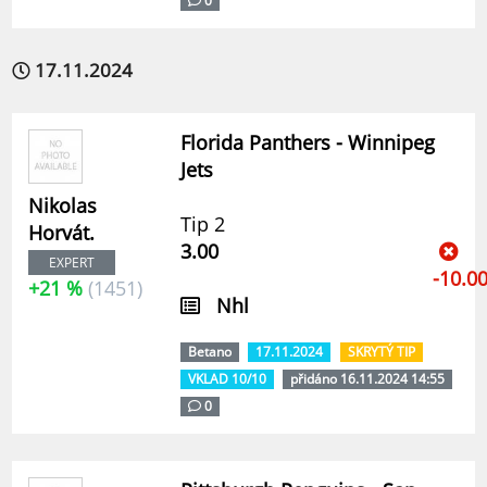
0
17.11.2024
Florida Panthers - Winnipeg
Jets
Nikolas
Tip 2
Horvát.
3.00
EXPERT
-10.0
+21 %
(1451)
Nhl
Betano
17.11.2024
SKRYTÝ TIP
VKLAD 10/10
přidáno 16.11.2024 14:55
0