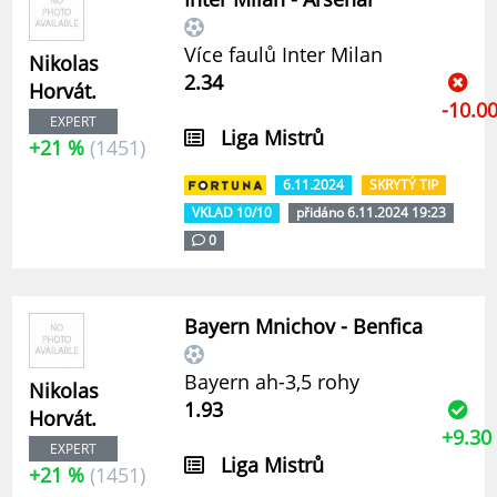
Více faulů Inter Milan
Nikolas
2.34
Horvát.
-10.0
EXPERT
Liga Mistrů
+21 %
(1451)
6.11.2024
SKRYTÝ TIP
VKLAD 10/10
přidáno 6.11.2024 19:23
0
Bayern Mnichov - Benfica
Bayern ah-3,5 rohy
Nikolas
1.93
Horvát.
+9.30
EXPERT
Liga Mistrů
+21 %
(1451)