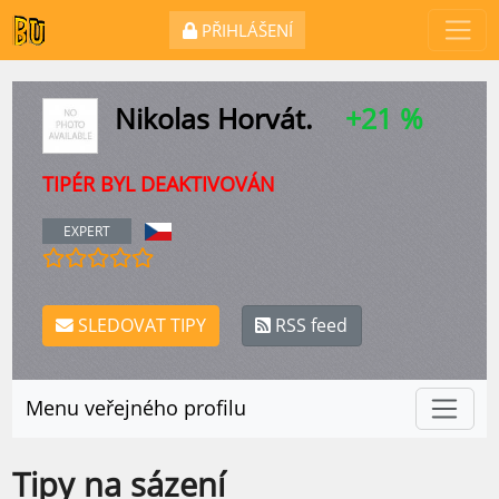
PŘIHLÁŠENÍ
Nikolas Horvát.
+21 %
TIPÉR BYL DEAKTIVOVÁN
EXPERT
SLEDOVAT TIPY
RSS feed
Menu veřejného profilu
Tipy na sázení