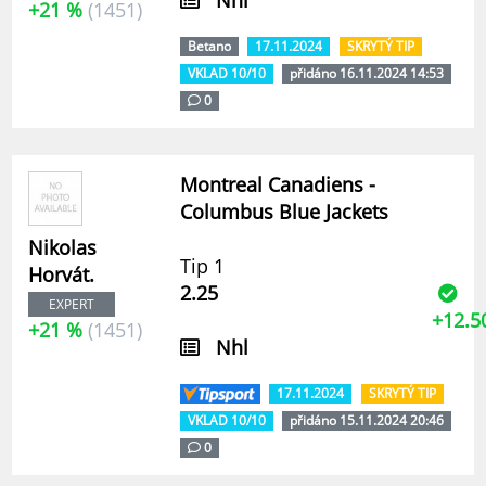
Nhl
+21 %
(1451)
Betano
17.11.2024
SKRYTÝ TIP
VKLAD 10/10
přidáno 16.11.2024 14:53
0
Montreal Canadiens -
Columbus Blue Jackets
Nikolas
Tip 1
Horvát.
2.25
EXPERT
+12.5
+21 %
(1451)
Nhl
17.11.2024
SKRYTÝ TIP
VKLAD 10/10
přidáno 15.11.2024 20:46
0