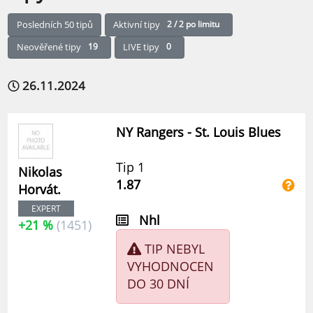
Posledních 50 tipů
Aktivní tipy
2 / 2 po limitu
Neověřené tipy
19
LIVE tipy
0
26.11.2024
NY Rangers - St. Louis Blues
Tip 1
Nikolas
1.87
Horvát.
EXPERT
Nhl
+21 %
(1451)
TIP NEBYL
VYHODNOCEN
DO 30 DNÍ