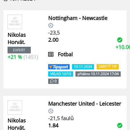
Nottingham - Newcastle
-23,5
Nikolas
2.00
Horvát.
+10.0
EXPERT
Fotbal
+21 %
(1451)
10.11.2024
SKRYTÝ TIP
VKLAD 10/10
přidáno 10.11.2024 17:04
0
Manchester United - Leicester
-21,5 faulů
Nikolas
1.84
Horvát.