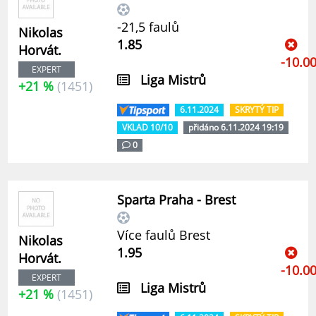
-21,5 faulů
Nikolas
1.85
Horvát.
-10.0
EXPERT
Liga Mistrů
+21 %
(1451)
6.11.2024
SKRYTÝ TIP
VKLAD 10/10
přidáno 6.11.2024 19:19
0
Sparta Praha - Brest
Více faulů Brest
Nikolas
1.95
Horvát.
-10.0
EXPERT
Liga Mistrů
+21 %
(1451)