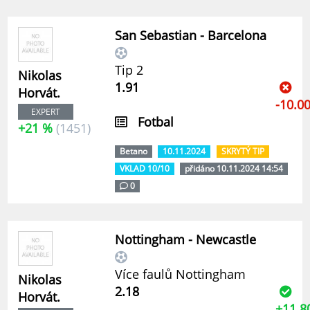
San Sebastian - Barcelona
Tip 2
Nikolas
1.91
Horvát.
-10.0
EXPERT
Fotbal
+21 %
(1451)
Betano
10.11.2024
SKRYTÝ TIP
VKLAD 10/10
přidáno 10.11.2024 14:54
0
Nottingham - Newcastle
Více faulů Nottingham
Nikolas
2.18
Horvát.
+11.8