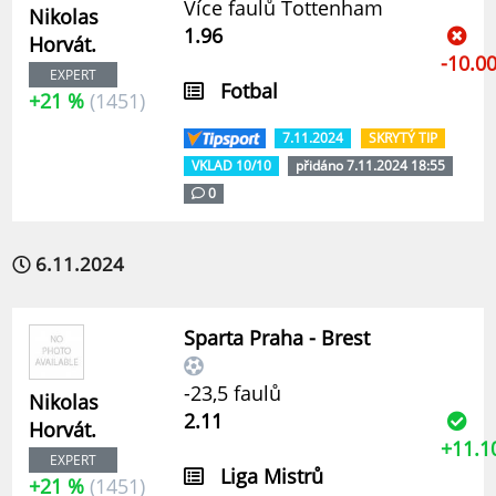
Více faulů Tottenham
Nikolas
1.96
Horvát.
-10.0
EXPERT
Fotbal
+21 %
(1451)
7.11.2024
SKRYTÝ TIP
VKLAD 10/10
přidáno 7.11.2024 18:55
0
6.11.2024
Sparta Praha - Brest
-23,5 faulů
Nikolas
2.11
Horvát.
+11.1
EXPERT
Liga Mistrů
+21 %
(1451)