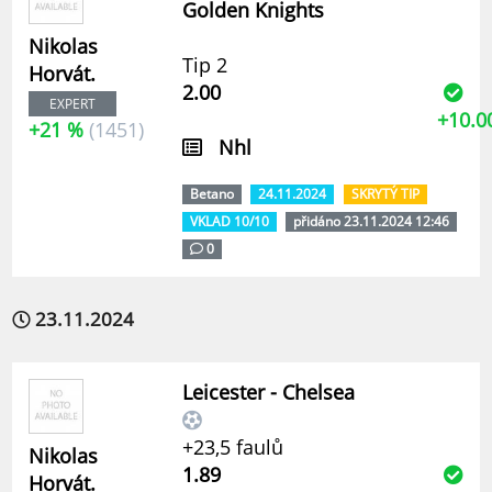
Golden Knights
Nikolas
Tip 2
Horvát.
2.00
EXPERT
+10.0
+21 %
(1451)
Nhl
Betano
24.11.2024
SKRYTÝ TIP
VKLAD 10/10
přidáno 23.11.2024 12:46
0
23.11.2024
Leicester - Chelsea
+23,5 faulů
Nikolas
1.89
Horvát.