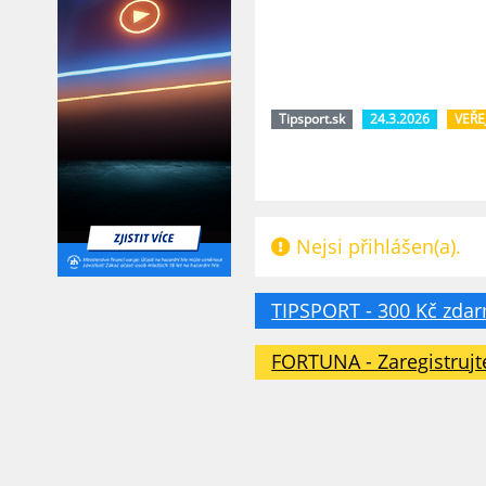
Tipsport.sk
24.3.2026
VEŘE
Nejsi přihlášen(a).
TIPSPORT - 300 Kč zdar
FORTUNA - Zaregistrujte