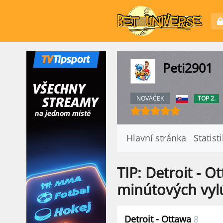
Peti2901
NOVÁČEK
TOP 2.
Hlavní stránka
Statist
TIP: Detroit - O
minútových vyl
Detroit - Ottawa
8