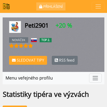
PŘIHLÁŠENÍ
Peti2901
+20 %
NOVÁČEK
TOP 2.
SLEDOVAT TIPY
RSS feed
Menu veřejného profilu
Statistiky tipéra ve výzvách