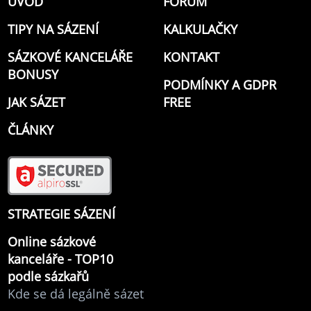
ÚVOD
FÓRUM
TIPY NA SÁZENÍ
KALKULAČKY
SÁZKOVÉ KANCELÁŘE
KONTAKT
BONUSY
PODMÍNKY A GDPR
JAK SÁZET
FREE
ČLÁNKY
STRATEGIE SÁZENÍ
Online sázkové
kanceláře - TOP10
podle sázkařů
Kde se dá legálně sázet