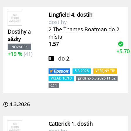
Lingfield 4. dostih
dostihy
2 The Thames Boatman do 2.
Dostihy a
místa
sázky
1.57
NOVÁČEK
+5.70
+19 %
(41)
do 2.
5.3.2026
VEŘEJNÝ TIP
VKLAD 10/10
přidáno 5.3.2026 11:52
1
4.3.2026
Catterick 1. dostih