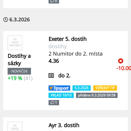
0
6.3.2026
Exeter 5. dostih
dostihy
2 Numitor do 2. místa
Dostihy a
4.36
sázky
-10.0
NOVÁČEK
do 2.
+19 %
(41)
6.3.2026
VEŘEJNÝ TIP
VKLAD 10/10
přidáno 6.3.2026 09:58
1
Ayr 3. dostih