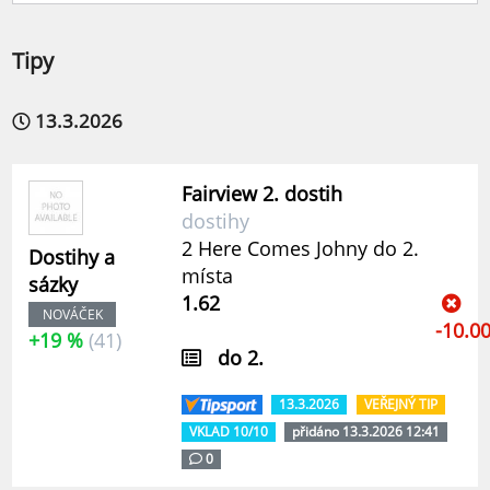
Tipy
13.3.2026
Fairview 2. dostih
dostihy
2 Here Comes Johny do 2.
Dostihy a
místa
sázky
1.62
NOVÁČEK
-10.0
+19 %
(41)
do 2.
13.3.2026
VEŘEJNÝ TIP
VKLAD 10/10
přidáno 13.3.2026 12:41
0