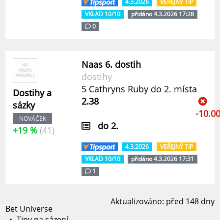
4.3.2026
VEŘEJNÝ TIP
VKLAD 10/10
přidáno 4.3.2026 17:28
0
Naas 6. dostih
dostihy
5 Cathryns Ruby do 2. místa
Dostihy a
2.38
sázky
-10.0
NOVÁČEK
do 2.
+19 %
(41)
4.3.2026
VEŘEJNÝ TIP
VKLAD 10/10
přidáno 4.3.2026 17:31
1
Aktualizováno: před 148 dny
Bet Universe
Tipy na sázení