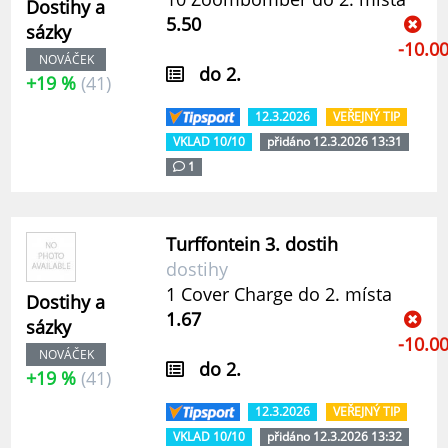
Dostihy a
5.50
sázky
-10.0
NOVÁČEK
do 2.
+19 %
(41)
12.3.2026
VEŘEJNÝ TIP
VKLAD 10/10
přidáno 12.3.2026 13:31
1
Turffontein 3. dostih
dostihy
1 Cover Charge do 2. místa
Dostihy a
1.67
sázky
-10.0
NOVÁČEK
do 2.
+19 %
(41)
12.3.2026
VEŘEJNÝ TIP
VKLAD 10/10
přidáno 12.3.2026 13:32