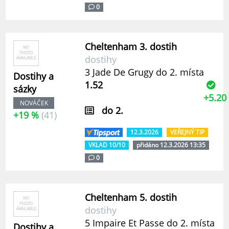
0
Cheltenham 3. dostih
dostihy
3 Jade De Grugy do 2. místa
Dostihy a
1.52
sázky
+5.20
NOVÁČEK
do 2.
+19 %
(41)
12.3.2026
VEŘEJNÝ TIP
VKLAD 10/10
přidáno 12.3.2026 13:35
0
Cheltenham 5. dostih
dostihy
5 Impaire Et Passe do 2. místa
Dostihy a