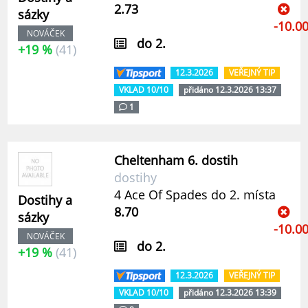
2.73
sázky
-10.0
NOVÁČEK
do 2.
+19 %
(41)
12.3.2026
VEŘEJNÝ TIP
VKLAD 10/10
přidáno 12.3.2026 13:37
1
Cheltenham 6. dostih
dostihy
4 Ace Of Spades do 2. místa
Dostihy a
8.70
sázky
-10.0
NOVÁČEK
do 2.
+19 %
(41)
12.3.2026
VEŘEJNÝ TIP
VKLAD 10/10
přidáno 12.3.2026 13:39