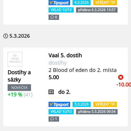
6.3.2026
VEŘEJNÝ TIP
VKLAD 10/10
přidáno 6.3.2026 13:57
0
5.3.2026
Vaal 5. dostih
dostihy
2 Blood of eden do 2. místa
Dostihy a
5.00
sázky
-10.0
NOVÁČEK
do 2.
+19 %
(41)
5.3.2026
VEŘEJNÝ TIP
VKLAD 10/10
přidáno 5.3.2026 09:54
1