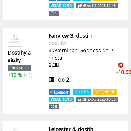
VKLAD 10/10
přidáno 6.3.2026 12:46
1
Fairview 3. dostih
dostihy
4 Averninan Goddess do 2.
Dostihy a
místa
sázky
2.38
NOVÁČEK
-10.0
+19 %
(41)
do 2.
6.3.2026
VEŘEJNÝ TIP
VKLAD 10/10
přidáno 6.3.2026 13:53
0
Leicester 4. dostih