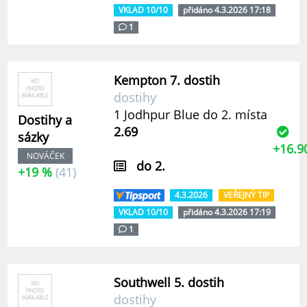
VKLAD 10/10
přidáno 4.3.2026 17:18
1
Kempton 7. dostih
dostihy
1 Jodhpur Blue do 2. místa
Dostihy a
2.69
sázky
+16.9
NOVÁČEK
do 2.
+19 %
(41)
4.3.2026
VEŘEJNÝ TIP
VKLAD 10/10
přidáno 4.3.2026 17:19
1
Southwell 5. dostih
dostihy