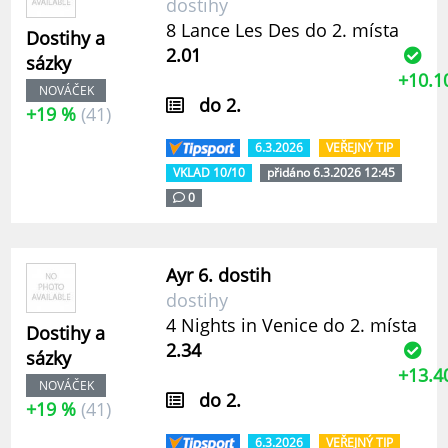
dostihy
8 Lance Les Des do 2. místa
Dostihy a
2.01
sázky
+10.1
NOVÁČEK
do 2.
+19 %
(41)
6.3.2026
VEŘEJNÝ TIP
VKLAD 10/10
přidáno 6.3.2026 12:45
0
Ayr 6. dostih
dostihy
4 Nights in Venice do 2. místa
Dostihy a
2.34
sázky
+13.4
NOVÁČEK
do 2.
+19 %
(41)
6.3.2026
VEŘEJNÝ TIP