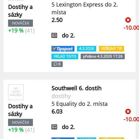
5 Lexington Express do 2.
Dostihy a
místa
sázky
2.50
NOVÁČEK
-10.0
+19 %
(41)
do 2.
4.3.2026
VEŘEJNÝ TIP
VKLAD 10/10
přidáno 4.3.2026 17:26
0
Southwell 6. dostih
dostihy
5 Equality do 2. místa
Dostihy a
6.03
sázky
-10.0
NOVÁČEK
do 2.
+19 %
(41)