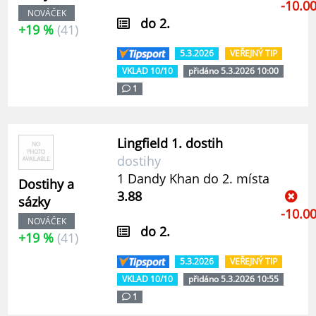
-10.0
NOVÁČEK
do 2.
+19 %
(41)
5.3.2026
VEŘEJNÝ TIP
VKLAD 10/10
přidáno 5.3.2026 10:00
1
Lingfield 1. dostih
dostihy
1 Dandy Khan do 2. místa
Dostihy a
3.88
sázky
-10.0
NOVÁČEK
do 2.
+19 %
(41)
5.3.2026
VEŘEJNÝ TIP
VKLAD 10/10
přidáno 5.3.2026 10:55
1