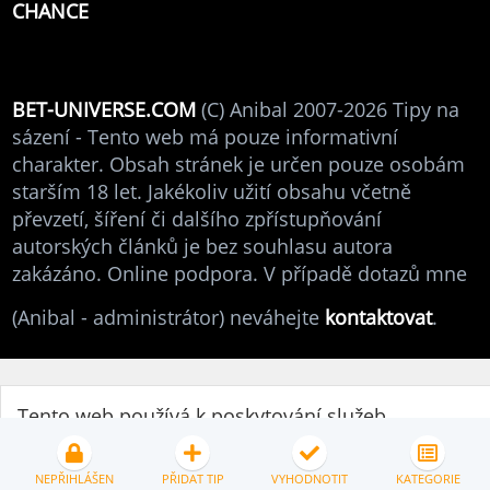
CHANCE
BET-UNIVERSE.COM
(C) Anibal 2007-2026 Tipy na
sázení - Tento web má pouze informativní
charakter. Obsah stránek je určen pouze osobám
starším 18 let. Jakékoliv užití obsahu včetně
převzetí, šíření či dalšího zpřístupňování
autorských článků je bez souhlasu autora
zakázáno. Online podpora. V případě dotazů mne
(Anibal - administrátor) neváhejte
kontaktovat
.
Tento web používá k poskytování služeb,
personalizaci reklam a analýze návštěvnosti
soubory cookies.
Podrobné nastavení
Přijmout vše
NEPŘIHLÁŠEN
PŘIDAT TIP
VYHODNOTIT
KATEGORIE