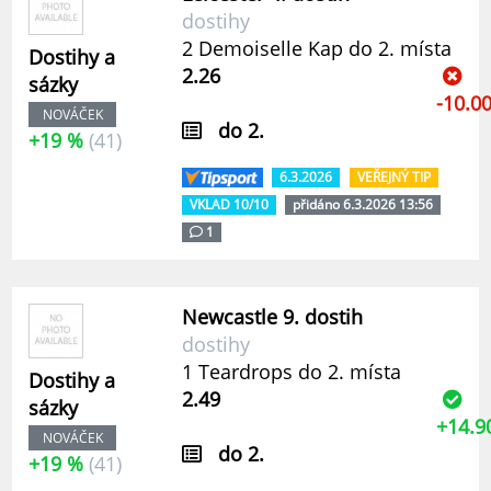
dostihy
2 Demoiselle Kap do 2. místa
Dostihy a
2.26
sázky
-10.0
NOVÁČEK
do 2.
+19 %
(41)
6.3.2026
VEŘEJNÝ TIP
VKLAD 10/10
přidáno 6.3.2026 13:56
1
Newcastle 9. dostih
dostihy
1 Teardrops do 2. místa
Dostihy a
2.49
sázky
+14.9
NOVÁČEK
do 2.
+19 %
(41)