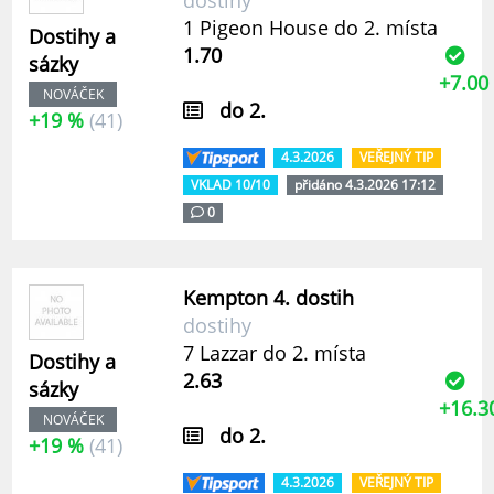
dostihy
1 Pigeon House do 2. místa
Dostihy a
1.70
sázky
+7.00
NOVÁČEK
do 2.
+19 %
(41)
4.3.2026
VEŘEJNÝ TIP
VKLAD 10/10
přidáno 4.3.2026 17:12
0
Kempton 4. dostih
dostihy
7 Lazzar do 2. místa
Dostihy a
2.63
sázky
+16.3
NOVÁČEK
do 2.
+19 %
(41)
4.3.2026
VEŘEJNÝ TIP