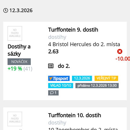
12.3.2026
Turffontein 9. dostih
dostihy
4 Bristol Hercules do 2. místa
Dostihy a
2.63
sázky
-10.0
NOVÁČEK
do 2.
+19 %
(41)
12.3.2026
VEŘEJNÝ TIP
VKLAD 10/10
přidáno 12.3.2026 13:30
1
Turffontein 10. dostih
dostihy
10 Zoombomber do 2. místa