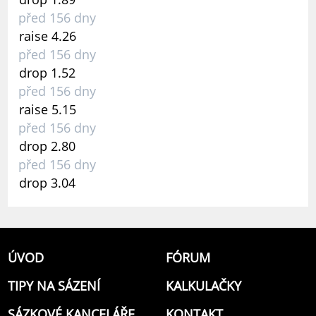
před 156 dny
raise 4.26
před 156 dny
drop 1.52
před 156 dny
raise 5.15
před 156 dny
drop 2.80
před 156 dny
drop 3.04
ÚVOD
FÓRUM
TIPY NA SÁZENÍ
KALKULAČKY
SÁZKOVÉ KANCELÁŘE
KONTAKT