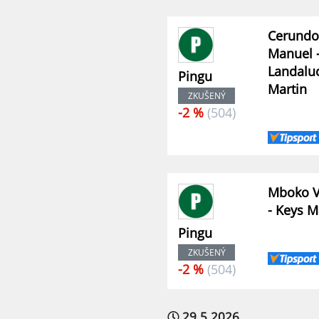
Cerundo
Manuel 
Landalu
Pingu
Martin
ZKUŠENÝ
-2 %
(504)
Mboko V
- Keys 
Pingu
ZKUŠENÝ
-2 %
(504)
29.5.2026