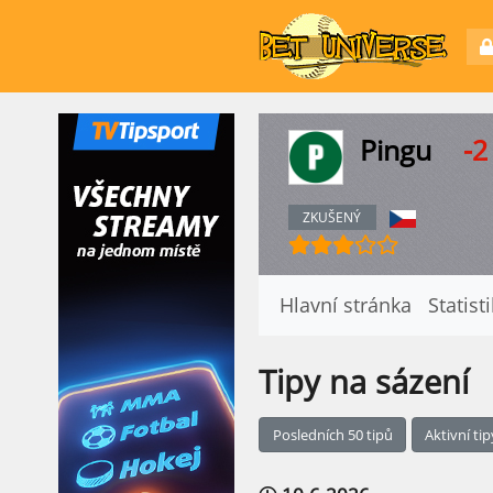
Pingu
-2
ZKUŠENÝ
Hlavní stránka
Statist
Tipy na sázení
Posledních 50 tipů
Aktivní ti