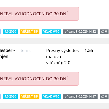
 NEBYL VYHODNOCEN DO 30 DNÍ
9.6.2026
VEŘEJNÝ TIP
VKLAD 6/10
přidáno 8.6.2026 14:32
0
Jesper -
tenis
Přesný výsledek
1.55
njen
(na dva
vítězné): 2:0
 NEBYL VYHODNOCEN DO 30 DNÍ
9.6.2026
VEŘEJNÝ TIP
VKLAD 6/10
přidáno 8.6.2026 14:17
0