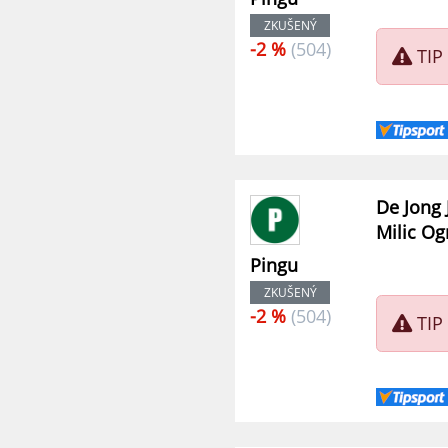
ZKUŠENÝ
-2 %
(504)
TIP
De Jong 
Milic Og
Pingu
ZKUŠENÝ
-2 %
(504)
TIP