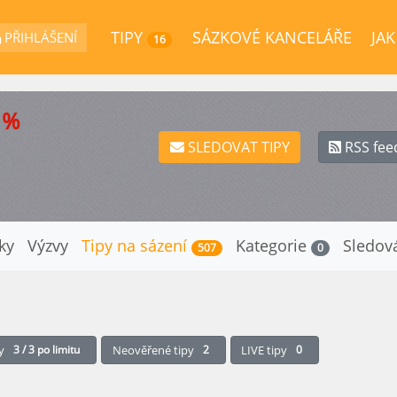
TIPY
SÁZKOVÉ KANCELÁŘE
JAK
PŘIHLÁŠENÍ
16
 %
SLEDOVAT TIPY
RSS fee
iky
Výzvy
Tipy na sázení
Kategorie
Sledov
507
0
py
3 / 3 po limitu
Neověřené tipy
2
LIVE tipy
0