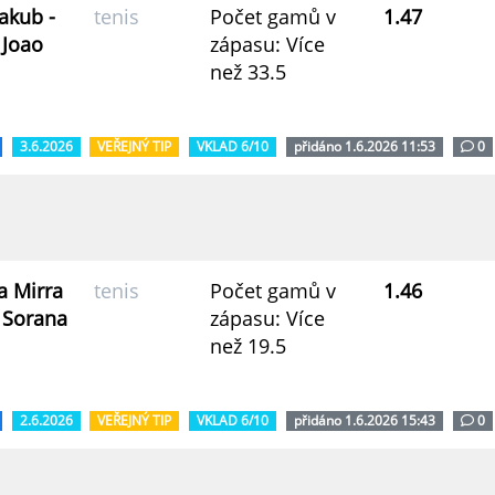
akub -
tenis
Počet gamů v
1.47
 Joao
zápasu: Více
než 33.5
3.6.2026
VEŘEJNÝ TIP
VKLAD 6/10
přidáno 1.6.2026 11:53
0
a Mirra
tenis
Počet gamů v
1.46
a Sorana
zápasu: Více
než 19.5
2.6.2026
VEŘEJNÝ TIP
VKLAD 6/10
přidáno 1.6.2026 15:43
0