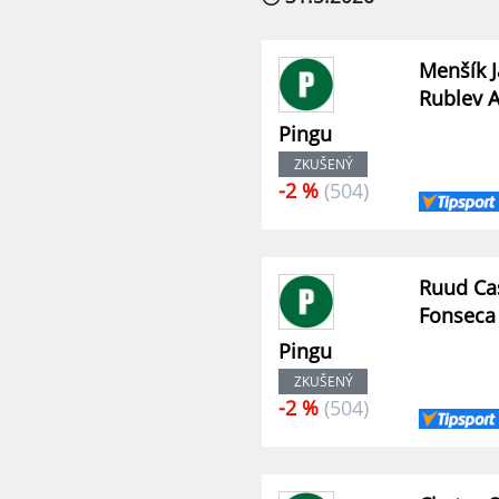
Menšík J
Rublev 
Pingu
ZKUŠENÝ
-2 %
(504)
Ruud Ca
Fonseca
Pingu
ZKUŠENÝ
-2 %
(504)