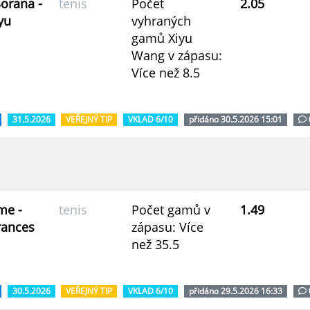
Sorana -
tenis
Počet
2.05
yu
vyhraných
gamů Xiyu
Wang v zápasu:
Více než 8.5
31.5.2026
VEŘEJNÝ TIP
VKLAD 6/10
přidáno 30.5.2026 15:01
me -
tenis
Počet gamů v
1.49
rances
zápasu: Více
než 35.5
30.5.2026
VEŘEJNÝ TIP
VKLAD 6/10
přidáno 29.5.2026 16:33