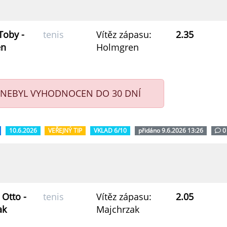
Toby -
tenis
Vítěz zápasu:
2.35
en
Holmgren
 NEBYL VYHODNOCEN DO 30 DNÍ
10.6.2026
VEŘEJNÝ TIP
VKLAD 6/10
přidáno 9.6.2026 13:26
0
 Otto -
tenis
Vítěz zápasu:
2.05
ak
Majchrzak