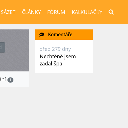
 SÁZET
ČLÁNKY
FÓRUM
KALKULAČKY
Komentáře
d
před 279 dny
Nechtěně jsem
zadal špa
ání
1