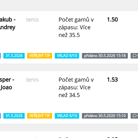
akub -
tenis
Počet gamů v
1.50
Andrey
zápasu: Více
než 35.5
31.5.2026
VEŘEJNÝ TIP
VKLAD 6/10
přidáno 30.5.2026 15:18
sper -
tenis
Počet gamů v
1.53
 Joao
zápasu: Více
než 34.5
31.5.2026
VEŘEJNÝ TIP
VKLAD 6/10
přidáno 30.5.2026 15:10