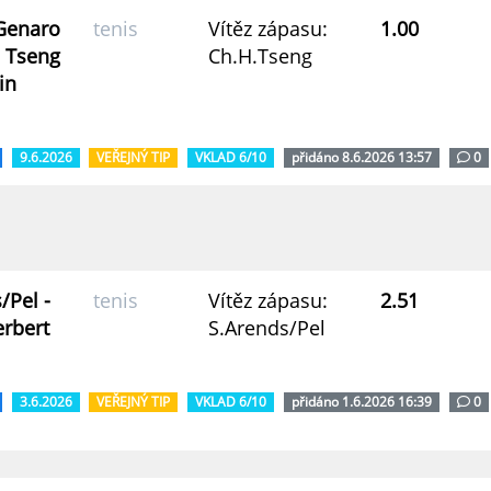
 Genaro
tenis
Vítěz zápasu:
1.00
- Tseng
Ch.H.Tseng
in
9.6.2026
VEŘEJNÝ TIP
VKLAD 6/10
přidáno 8.6.2026 13:57
0
/Pel -
tenis
Vítěz zápasu:
2.51
rbert
S.Arends/Pel
3.6.2026
VEŘEJNÝ TIP
VKLAD 6/10
přidáno 1.6.2026 16:39
0