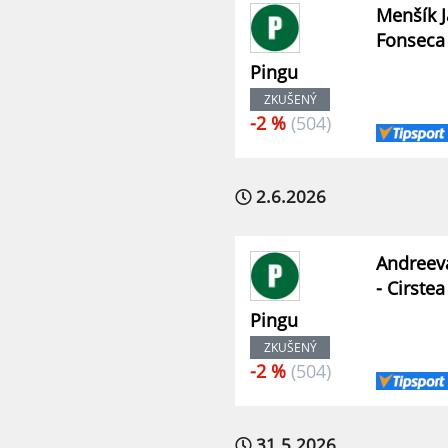
Menšík J
Fonseca
Pingu
ZKUŠENÝ
-2 %
(504)
2.6.2026
Andreev
- Cirste
Pingu
ZKUŠENÝ
-2 %
(504)
31.5.2026