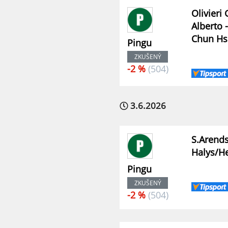
Olivieri
Alberto 
Chun Hs
Pingu
ZKUŠENÝ
-2 %
(504)
3.6.2026
S.Arends
Halys/He
Pingu
ZKUŠENÝ
-2 %
(504)