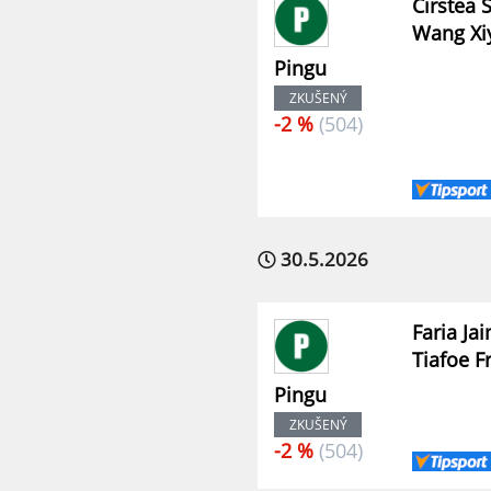
Cirstea 
Wang Xi
Pingu
ZKUŠENÝ
-2 %
(504)
30.5.2026
Faria Jai
Tiafoe F
Pingu
ZKUŠENÝ
-2 %
(504)