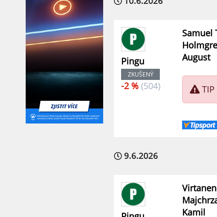
10.6.2026
Samuel 
Holmgr
August
Pingu
ZKUŠENÝ
-2 %
(504)
TIP
9.6.2026
Virtanen
Majchrz
Kamil
Pingu