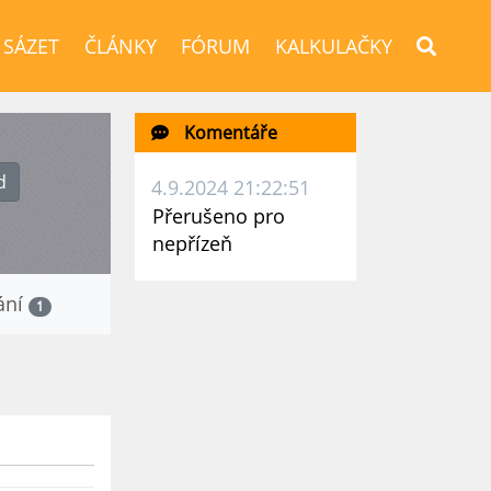
 SÁZET
ČLÁNKY
FÓRUM
KALKULAČKY
Komentáře
d
4.9.2024 21:22:51
Přerušeno pro
nepřízeň
ání
1