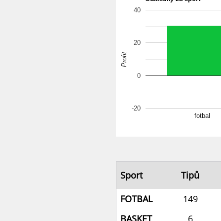
40
20
Profit
0
-20
fotbal
Sport
Tipů
FOTBAL
149
BASKET
6