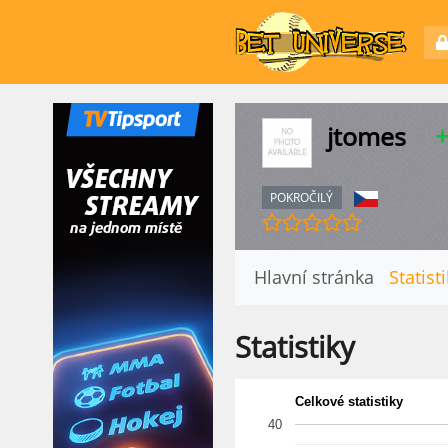
jtomes
POKROČILÝ
Hlavní stránka
Statist
Statistiky
Celkové statistiky
40