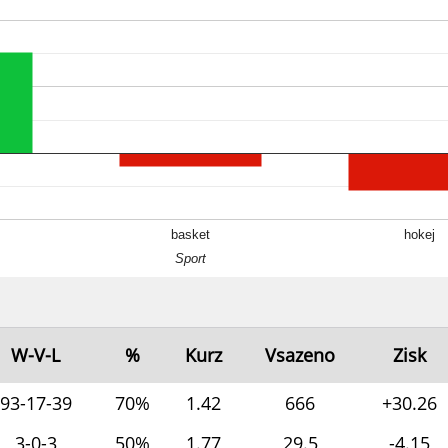
basket
hokej
Sport
W-V-L
%
Kurz
Vsazeno
Zisk
93-17-39
70%
1.42
666
+30.26
3-0-3
50%
1.77
29.5
-4.15