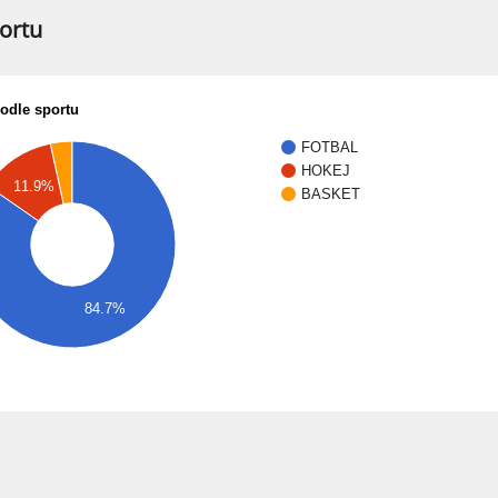
portu
podle sportu
FOTBAL
HOKEJ
11.9%
BASKET
84.7%