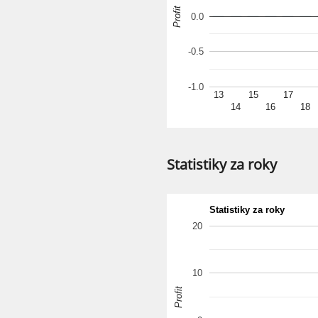
Profit
0.0
-0.5
-1.0
13
15
17
14
16
18
Statistiky za roky
Statistiky za roky
20
10
Profit