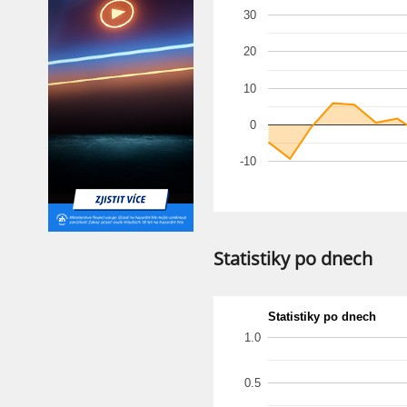
30
20
10
0
-10
Statistiky po dnech
Statistiky po dnech
1.0
0.5