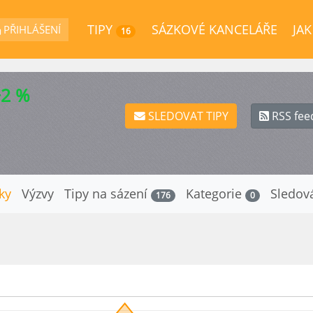
TIPY
SÁZKOVÉ KANCELÁŘE
JAK
PŘIHLÁŠENÍ
16
+2 %
SLEDOVAT TIPY
RSS fee
iky
Výzvy
Tipy na sázení
Kategorie
Sledov
176
0