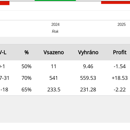
2024
2025
Rok
V-L
%
Vsazeno
Vyhráno
Profit
0-1
50%
11
9.46
-1.54
7-31
70%
541
559.53
+18.53
1-18
65%
233.5
231.28
-2.22