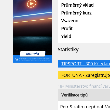
Průměrný vklad
Průměrný kurz
Vsazeno
Profit
Yield
Statistiky
TIPSPORT - 300 Kč zdar
FORTUNA - Zaregistrujte
18+ Ministerstvo financí var
Verifikace tipů
Petr S zatím nepřidal žá