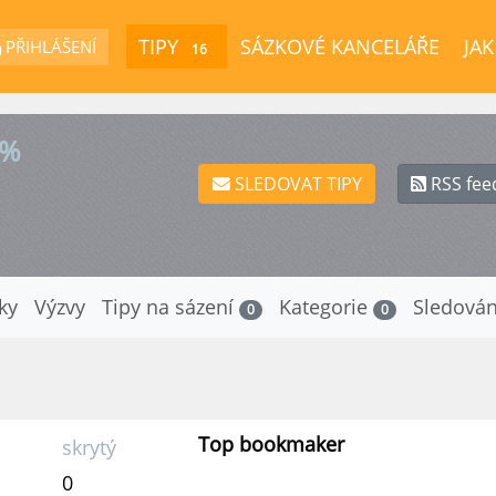
TIPY
SÁZKOVÉ KANCELÁŘE
JAK
PŘIHLÁŠENÍ
16
 %
SLEDOVAT TIPY
RSS fee
iky
Výzvy
Tipy na sázení
Kategorie
Sledová
0
0
Top bookmaker
skrytý
0