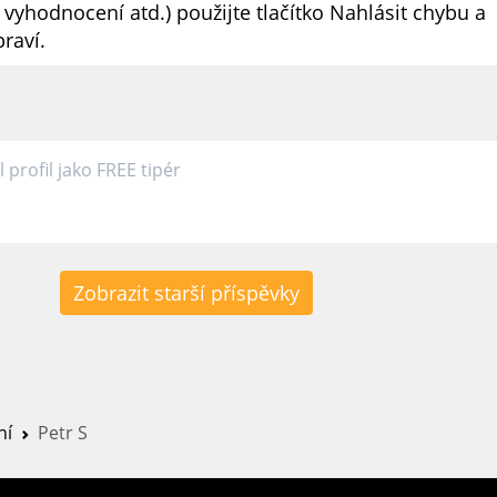
vyhodnocení atd.) použijte tlačítko Nahlásit chybu a
raví.
 profil jako FREE tipér
Zobrazit starší příspěvky
ní
Petr S