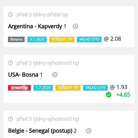
před 5 týdny přidal tip
Argentina - Kapverdy
1
@ 2.08
Betano
3.7.2026
VEŘEJNÝ TIP
VKLAD 5/10
před 5 týdny vyhodnotil tip
USA- Bosna
1
@ 1.93
1.7.2026
VEŘEJNÝ TIP
VKLAD 5/10
+4.65
před 5 týdny vyhodnotil tip
Belgie - Senegal (postup)
2