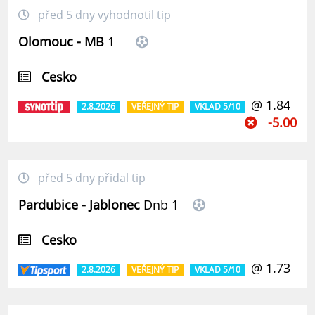
před 5 dny vyhodnotil tip
Olomouc - MB
1
Cesko
@ 1.84
2.8.2026
VEŘEJNÝ TIP
VKLAD 5/10
-5.00
před 5 dny přidal tip
Pardubice - Jablonec
Dnb 1
Cesko
@ 1.73
2.8.2026
VEŘEJNÝ TIP
VKLAD 5/10