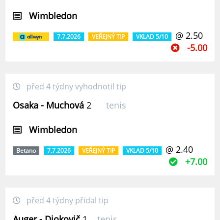
Wimbledon
@ 2.50
7.7.2026
VEŘEJNÝ TIP
VKLAD 5/10
-5.00
před 4 týdny vyhodnotil tip
Osaka - Muchová
2
tenis
Wimbledon
@ 2.40
Betano
7.7.2026
VEŘEJNÝ TIP
VKLAD 5/10
+7.00
před 4 týdny přidal tip
Auger - Djokovič
1
tenis