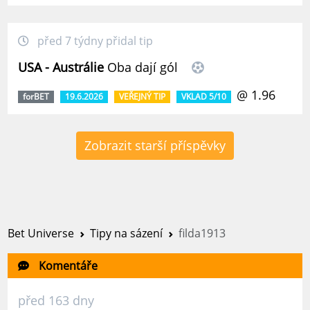
před 7 týdny přidal tip
USA - Austrálie
Oba dají gól
@ 1.96
forBET
19.6.2026
VEŘEJNÝ TIP
VKLAD 5/10
Zobrazit starší příspěvky
Bet Universe
Tipy na sázení
filda1913
Komentáře
před 163 dny