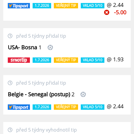
@ 2.44
1.7.2026
VEŘEJNÝ TIP
VKLAD 5/10
-5.00
před 5 týdny přidal tip
USA- Bosna
1
@ 1.93
1.7.2026
VEŘEJNÝ TIP
VKLAD 5/10
před 5 týdny přidal tip
Belgie - Senegal (postup)
2
@ 2.44
1.7.2026
VEŘEJNÝ TIP
VKLAD 5/10
před 5 týdny vyhodnotil tip