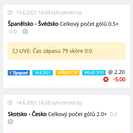
19.6.2021 16:04 vyhodnotil tip
Španělsko - Švédsko
Celkový počet gólů 0.5+
0:0
LIVE: Čas zápasu 79 skóre 0:0
@ 2.20
14.6.2021
VEŘEJNÝ TIP
VKLAD 5/10
-5.00
14.6.2021 16:58 vyhodnotil tip
Skotsko - Česko
Celkový počet gólů 2.0+
0:2