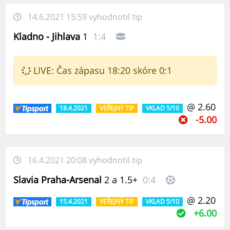
14.6.2021 15:59 vyhodnotil tip
Kladno - Jihlava
1
1:4
LIVE: Čas zápasu 18:20 skóre 0:1
@ 2.60
18.4.2021
VEŘEJNÝ TIP
VKLAD 5/10
-5.00
16.4.2021 20:08 vyhodnotil tip
Slavia Praha-Arsenal
2 a 1.5+
0:4
@ 2.20
15.4.2021
VEŘEJNÝ TIP
VKLAD 5/10
+6.00