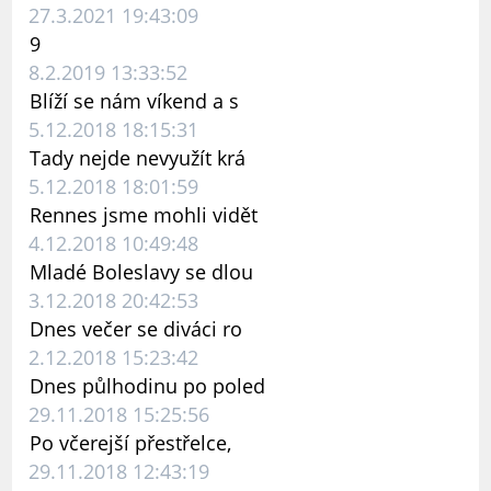
27.3.2021 19:43:09
9
8.2.2019 13:33:52
Blíží se nám víkend a s
5.12.2018 18:15:31
Tady nejde nevyužít krá
5.12.2018 18:01:59
Rennes jsme mohli vidět
4.12.2018 10:49:48
Mladé Boleslavy se dlou
3.12.2018 20:42:53
Dnes večer se diváci ro
2.12.2018 15:23:42
Dnes půlhodinu po poled
29.11.2018 15:25:56
Po včerejší přestřelce,
29.11.2018 12:43:19