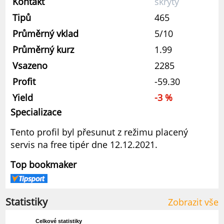
Kontakt
skrytý
Tipů
465
Průměrný vklad
5/10
Průměrný kurz
1.99
Vsazeno
2285
Profit
-59.30
Yield
-3 %
Specializace
Tento profil byl přesunut z režimu placený
servis na free tipér dne 12.12.2021.
Top bookmaker
Statistiky
Zobrazit vše
Celkové statistiky