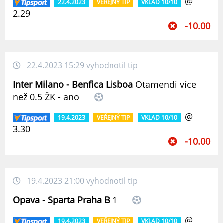
@
22.4.2023
VEŘEJNÝ TIP
VKLAD 10/10
2.29
-10.00
22.4.2023 15:29 vyhodnotil tip
Inter Milano - Benfica Lisboa
Otamendi více
než 0.5 ŽK - ano
@
19.4.2023
VEŘEJNÝ TIP
VKLAD 10/10
3.30
-10.00
19.4.2023 21:00 vyhodnotil tip
Opava - Sparta Praha B
1
@
19.4.2023
VEŘEJNÝ TIP
VKLAD 10/10