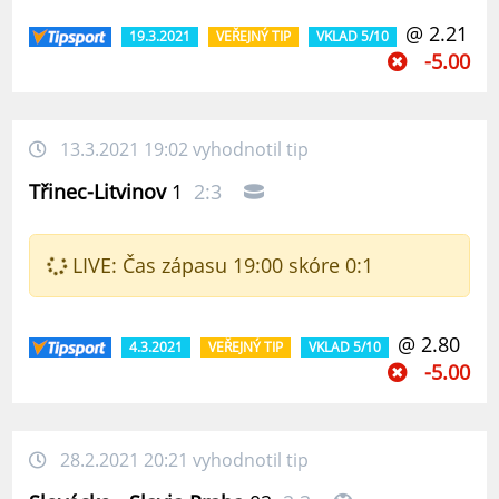
@ 2.21
19.3.2021
VEŘEJNÝ TIP
VKLAD 5/10
-5.00
13.3.2021 19:02 vyhodnotil tip
Třinec-Litvinov
1
2:3
LIVE: Čas zápasu 19:00 skóre 0:1
@ 2.80
4.3.2021
VEŘEJNÝ TIP
VKLAD 5/10
-5.00
28.2.2021 20:21 vyhodnotil tip