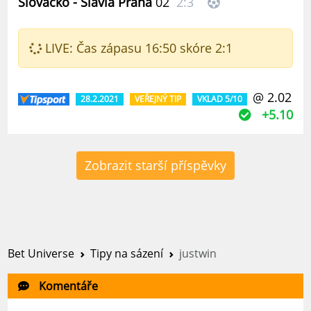
Slovácko - Slavia Praha
02
2:3
LIVE: Čas zápasu 16:50 skóre 2:1
@ 2.02
28.2.2021
VEŘEJNÝ TIP
VKLAD 5/10
+5.10
Zobrazit starší příspěvky
Bet Universe
Tipy na sázení
justwin
Komentáře