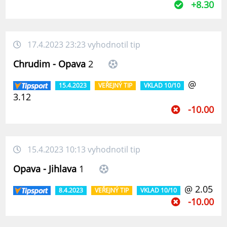
+8.30
17.4.2023 23:23 vyhodnotil tip
Chrudim - Opava
2
@
15.4.2023
VEŘEJNÝ TIP
VKLAD 10/10
3.12
-10.00
15.4.2023 10:13 vyhodnotil tip
Opava - Jihlava
1
@ 2.05
8.4.2023
VEŘEJNÝ TIP
VKLAD 10/10
-10.00