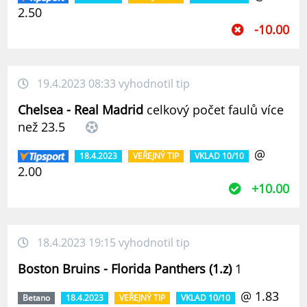
2.50
-10.00
19.4.2023 08:33 vyhodnotil tip
Chelsea - Real Madrid
celkový počet faulů více
než 23.5
@
18.4.2023
VEŘEJNÝ TIP
VKLAD 10/10
2.00
+10.00
18.4.2023 19:15 vyhodnotil tip
Boston Bruins - Florida Panthers (1.z)
1
@ 1.83
Betano
18.4.2023
VEŘEJNÝ TIP
VKLAD 10/10