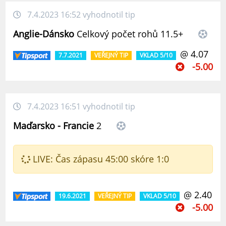
7.4.2023 16:52 vyhodnotil tip
Anglie-Dánsko
Celkový počet rohů 11.5+
@ 4.07
7.7.2021
VEŘEJNÝ TIP
VKLAD 5/10
-5.00
7.4.2023 16:51 vyhodnotil tip
Maďarsko - Francie
2
LIVE: Čas zápasu 45:00 skóre 1:0
@ 2.40
19.6.2021
VEŘEJNÝ TIP
VKLAD 5/10
-5.00