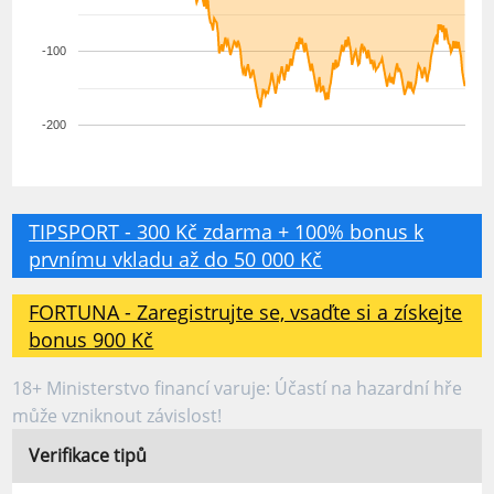
-100
-200
TIPSPORT - 300 Kč zdarma + 100% bonus k
prvnímu vkladu až do 50 000 Kč
FORTUNA - Zaregistrujte se, vsaďte si a získejte
bonus 900 Kč
18+ Ministerstvo financí varuje: Účastí na hazardní hře
může vzniknout závislost!
Verifikace tipů