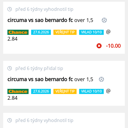
před 6 týdny vyhodnotil tip
circuma vs sao bernardo fc
over 1,5
@
27.6.2026
VEŘEJNÝ TIP
VKLAD 10/10
2.84
-10.00
před 6 týdny přidal tip
circuma vs sao bernardo fc
over 1,5
@
27.6.2026
VEŘEJNÝ TIP
VKLAD 10/10
2.84
před 6 týdny vyhodnotil tip