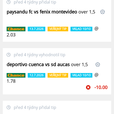
před 4 týdny přidal tip
paysandu fc vs fenix montevideo
over 1,5
@
13.7.2026
VEŘEJNÝ TIP
VKLAD 10/10
2.03
před 4 týdny vyhodnotil tip
deportivo cuenca vs sd aucas
over 1,5
@
12.7.2026
VEŘEJNÝ TIP
VKLAD 10/10
1.78
-10.00
před 4 týdny přidal tip