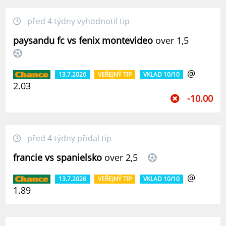
před 4 týdny vyhodnotil tip
paysandu fc vs fenix montevideo
over 1,5
@
13.7.2026
VEŘEJNÝ TIP
VKLAD 10/10
2.03
-10.00
před 4 týdny přidal tip
francie vs spanielsko
over 2,5
@
13.7.2026
VEŘEJNÝ TIP
VKLAD 10/10
1.89