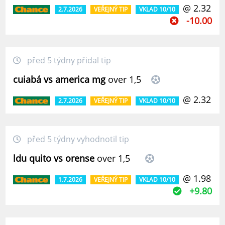
@ 2.32
2.7.2026
VEŘEJNÝ TIP
VKLAD 10/10
-10.00
před 5 týdny přidal tip
cuiabá vs america mg
over 1,5
@ 2.32
2.7.2026
VEŘEJNÝ TIP
VKLAD 10/10
před 5 týdny vyhodnotil tip
ldu quito vs orense
over 1,5
@ 1.98
1.7.2026
VEŘEJNÝ TIP
VKLAD 10/10
+9.80