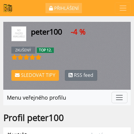
PŘIHLÁŠENÍ
peter100
-4 %
ZKUŠENÝ
TOP 12.
SLEDOVAT TIPY
RSS feed
Menu veřejného profilu
Profil peter100