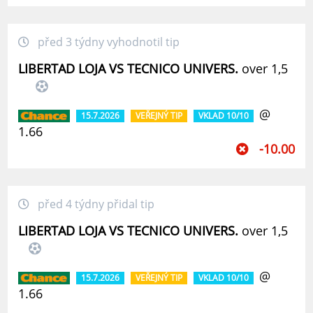
před 3 týdny vyhodnotil tip
LIBERTAD LOJA VS TECNICO UNIVERS.
over 1,5
@
15.7.2026
VEŘEJNÝ TIP
VKLAD 10/10
1.66
-10.00
před 4 týdny přidal tip
LIBERTAD LOJA VS TECNICO UNIVERS.
over 1,5
@
15.7.2026
VEŘEJNÝ TIP
VKLAD 10/10
1.66