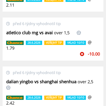
2.11
před 6 týdny vyhodnotil tip
atletico club mg vs avai
over 1,5
@
28.6.2026
VEŘEJNÝ TIP
VKLAD 10/10
1.79
-10.00
před 6 týdny vyhodnotil tip
dalian yingbo vs shanghai shenhua
over 2,5
@
28.6.2026
VEŘEJNÝ TIP
VKLAD 10/10
2.42