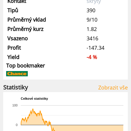
Kontakt
skrytý
Tipů
390
Průměrný vklad
9/10
Průměrný kurz
1.82
Vsazeno
3416
Profit
-147.34
Yield
-4 %
Top bookmaker
Statistiky
Zobrazit vše
Celkové statistiky
100
0